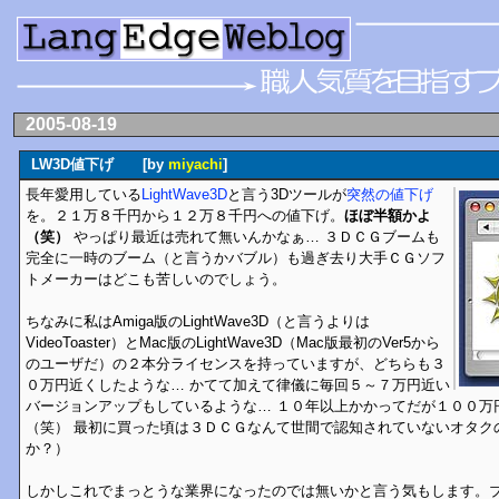
2005-08-19
LW3D値下げ [by
miyachi
]
長年愛用している
LightWave3D
と言う3Dツールが
突然の値下げ
を。２１万８千円から１２万８千円への値下げ。
ほぼ半額かよ
（笑）
やっぱり最近は売れて無いんかなぁ… ３ＤＣＧブームも
完全に一時のブーム（と言うかバブル）も過ぎ去り大手ＣＧソフ
トメーカーはどこも苦しいのでしょう。
ちなみに私はAmiga版のLightWave3D（と言うよりは
VideoToaster）とMac版のLightWave3D（Mac版最初のVer5から
のユーザだ）の２本分ライセンスを持っていますが、どちらも３
０万円近くしたような… かてて加えて律儀に毎回５～７万円近い
バージョンアップもしているような… １０年以上かかってだが１００万
（笑） 最初に買った頃は３ＤＣＧなんて世間で認知されていないオタク
か？）
しかしこれでまっとうな業界になったのでは無いかと言う気もします。