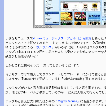
いきなりニュースで
iTunesミュージックストアが今日から開始
とあった！
ージックストアを開いてみると… おぉ！出るじゃ無いですか！DVDの
物には必ず出てくる
「ウルフルズ」
がいるぞ（笑） いや私はウルフルズ
フルズの曲は１曲１５０円か。思ったよりも安い？でも他のメジャーな
残念少し値段が高いぞ！
しかしこれは便利そうだ… 買ってしまいそうだ…(^^;
何よりブラウザで購入してダウンロードしてプレーヤーにかけて聴くと
しょうか。iTunesだけで完結しているしiPodがあれば出す事も出来る
ウルフルズがいると言う事は東芝EMIは参加していると言う事ですね。後gl
加。他はどのレーベルが参加しているのか… だんだん増えて行くんでし
アップルと言えば先日出たばかりの
「Mighty Mouse」
にも惹かれます。
マウス＋３ボタン機能は必須な訳なので、これまでも標準で付いてくる