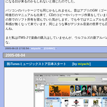
になる日が来るのかもしれないと感じたのでした。
パソコンのパッケージでも同じかもしれません。昔はアプリのGM（ゴ
時進行のマニュアルも出来て、CDのコピーやパッケージ作業をしていま
の形でのソフト所有を望んでいた気がします。でも今ではマニュアルも
和感が無くなって来ています。同じような事がデジタル音楽の世界でも
んね。
まだ私はiTMS-Jで楽曲の購入はしていませんが、ウルフルズの新アル
な。
2005-08-15 17:52:54 -
miyachi
- -
[CG/MAC]
-
2005-08-04
祝iTunesミュージックストア日本スタート [by
miyachi
]