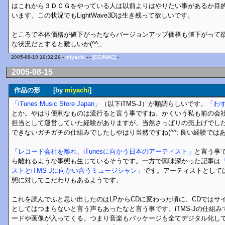
はこれから３ＤＣＧをやっている人は以前よりはやりたい事があるか目
います。この状況でもLightWave3Dは生き残って欲しいです。
ところで本体価格が値下がったならバージョンアップ価格も値下がって欲
な状況だとすると難しいか(^^;;
2005-08-19 16:32:26 -
miyachi
- -
[CG/MAC]
-
2005-08-15
作品の形 [by
miyachi
]
「iTunes Music Store Japan」
（以下iTMS-J）が順調らしいです。
「わず
とか。やはり便利なものは流行ると言う事ですね。かくいう私も前の会
担当として運営していた経験がありますが、当然さっぱりの売上げでした
できないガチガチの仕組みでしたしやはり当然ですね(^^; 良い経験では
「レコード会社を離れ、iTunesに向かう日本のアーティスト」
と言う事
ら離れるような事態も生じているそうです。一方で興味深かった記事は
ストとiTMS-Jに向かい合うミュージシャン」
です。アーティストとして
態に対してこだわりもあるようです。
これを読んでふと思い出したのはLPからCDに変わった頃に、CDではサ
としてはつまらないと言う声もあったなと言う事です。iTMS-Jの仕組
ードや画像が入ってくる。つまり音楽もパッケージも全てデジタル化し