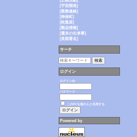
[公開活動]
[宇宙開発]
[業務連絡]
[神保町]
[秋葉原]
[製品情報]
[週末の出来事]
[長期署名]
サーチ
ログイン
ログインID:
パスワード:
このPCを他の人と共用する
Powered by