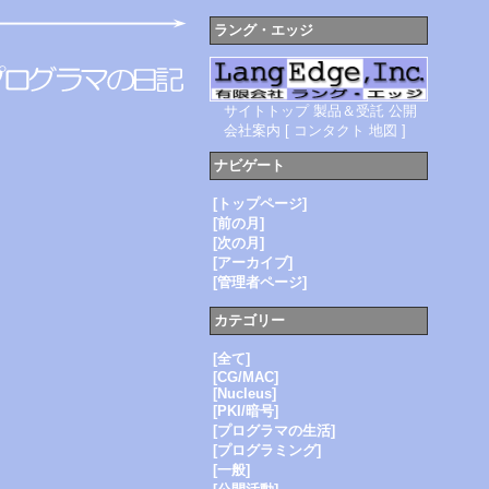
ラング・エッジ
サイトトップ
製品＆受託
公開
会社案内
[
コンタクト
地図
]
ナビゲート
[トップページ]
[前の月]
[次の月]
[アーカイブ]
[管理者ページ]
カテゴリー
[全て]
[CG/MAC]
[Nucleus]
[PKI/暗号]
[プログラマの生活]
[プログラミング]
[一般]