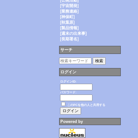
[公開活動]
[宇宙開発]
[業務連絡]
[神保町]
[秋葉原]
[製品情報]
[週末の出来事]
[長期署名]
サーチ
ログイン
ログインID:
パスワード:
このPCを他の人と共用する
Powered by