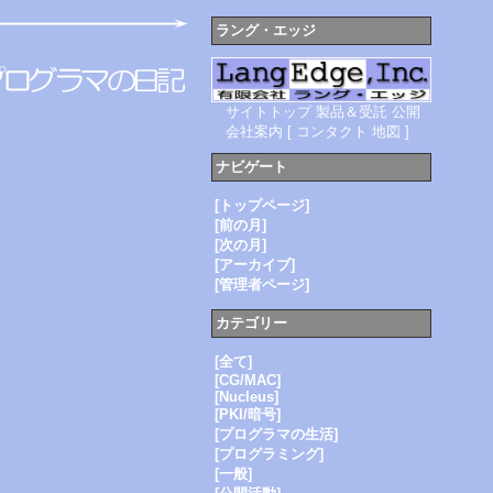
ラング・エッジ
サイトトップ
製品＆受託
公開
会社案内
[
コンタクト
地図
]
ナビゲート
[トップページ]
[前の月]
[次の月]
[アーカイブ]
[管理者ページ]
カテゴリー
[全て]
[CG/MAC]
[Nucleus]
[PKI/暗号]
[プログラマの生活]
[プログラミング]
[一般]