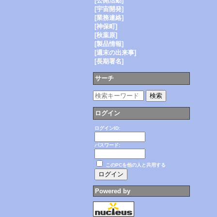
[公開活動]
[宇宙開発]
[業務連絡]
[神保町]
[秋葉原]
[製品情報]
[週末の出来事]
[長期署名]
サーチ
ログイン
ログインID:
パスワード:
このPCを他の人と共用する
Powered by