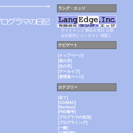
ラング・エッジ
サイトトップ
製品＆受託
公開
会社案内
[
コンタクト
地図
]
ナビゲート
[トップページ]
[前の月]
[次の月]
[アーカイブ]
[管理者ページ]
カテゴリー
[全て]
[CG/MAC]
[Nucleus]
[PKI/暗号]
[プログラマの生活]
[プログラミング]
[一般]