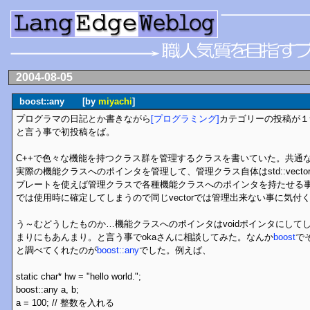
2004-08-05
boost::any [by
miyachi
]
プログラマの日記とか書きながら
[プログラミング]
カテゴリーの投稿が１
と言う事で初投稿をば。
C++で色々な機能を持つクラス群を管理するクラスを書いていた。共通
実際の機能クラスへのポインタを管理して、管理クラス自体はstd::vect
プレートを使えば管理クラスで各種機能クラスへのポインタを持たせる
では使用時に確定してしまうので同じvectorでは管理出来ない事に気付
う～むどうしたものか…機能クラスへのポインタはvoidポインタにして
まりにもあんまり。と言う事でokaさんに相談してみた。なんか
boost
で
と調べてくれたのが
boost::any
でした。例えば、
static char* hw = "hello world.";
boost::any a, b;
a = 100; // 整数を入れる