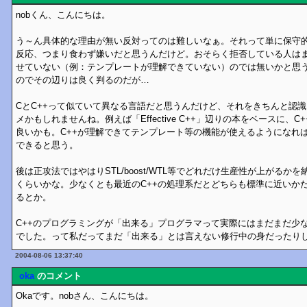
nobくん、こんにちは。
う～ん具体的な理由が無い反対ってのは難しいなぁ。それって単に保守
反応、つまり食わず嫌いだと思うんだけど。おそらく拒否している人はま
せていない（例：テンプレートが理解できていない）のでは無いかと思
のでその辺りは良く判るのだが…
CとC++って似ていて異なる言語だと思うんだけど、それをきちんと認
メかもしれませんね。例えば「Effective C++」辺りの本をベースに、
良いかも。C++が理解できてテンプレート等の機能が使えるようになれば、S
できると思う。
後は正攻法ではやはりSTL/boost/WTL等でどれだけ生産性が上がるか
くらいかな。少なくとも最近のC++の処理系だとどちらも標準に近いか
るとか。
C++のプログラミングが「出来る」プログラマって実際にはまだまだ少
でした。って私だってまだ「出来る」とは言えない修行中の身だったり
2004-08-06 13:37:40
oka
のコメント
Okaです。nobさん、こんにちは。