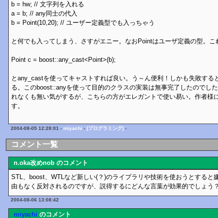
b = hw; // 文字列を入れる
a = b; // any同士の代入
b = Point(10,20); // ユーザー定義型でも入っちゃう
と何でも入ってしまう、さすがエニー。なおPointはユーザ定義の型。
Point c = boost::any_cast<Point>(b);
とany_castを使ってキャストすれば良い。う～ん便利！しかも失敗す
る。このboost::anyを使って目的のクラスの実装は無事完了したので
れなくも無い気がするが、こちらの方がエレガントで使い易い。作者様
す。
2004-08-05 12:28:01 -
miyachi
-
[プログラミング]
-
コメント一覧
n.oka改めnob のコメント
STL、boost、WTLなど新しい(？)のライブラリや技術を使おうとする
由もなく反対されるのですが、説得するにどんな言葉が効果的でしょう
2004-08-06 13:08:42
miyachi
のコメント