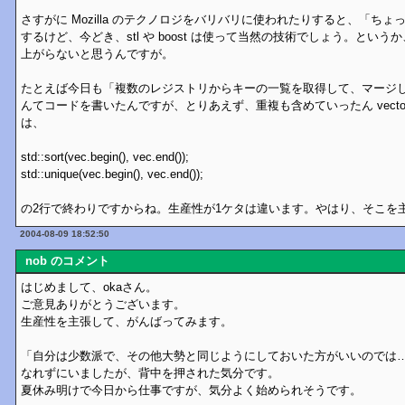
さすがに Mozilla のテクノロジをバリバリに使われたりすると、「ち
するけど、今どき、stl や boost は使って当然の技術でしょう。とい
上がらないと思うんですが。
たとえば今日も「複数のレジストリからキーの一覧を取得して、マージ
んてコードを書いたんですが、とりあえず、重複も含めていったん vecto
は、
std::sort(vec.begin(), vec.end());
std::unique(vec.begin(), vec.end());
の2行で終わりですからね。生産性が1ケタは違います。やはり、そこを
2004-08-09 18:52:50
nob のコメント
はじめまして、okaさん。
ご意見ありがとうございます。
生産性を主張して、がんばってみます。
「自分は少数派で、その他大勢と同じようにしておいた方がいいのでは
なれずにいましたが、背中を押された気分です。
夏休み明けで今日から仕事ですが、気分よく始められそうです。