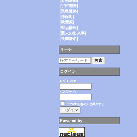
[公開活動]
[宇宙開発]
[業務連絡]
[神保町]
[秋葉原]
[製品情報]
[週末の出来事]
[長期署名]
サーチ
ログイン
ログインID:
パスワード:
このPCを他の人と共用する
Powered by