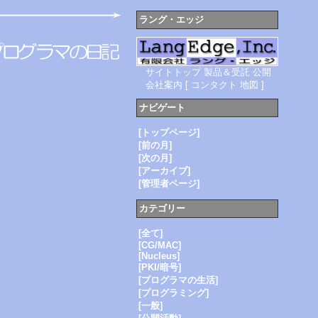
ラング・エッジ
サイトトップ
製品＆受託
公開
会社案内
[
コンタクト
地図
]
ナビゲート
[トップページ]
[前の月]
[次の月]
[アーカイブ]
[管理者ページ]
カテゴリー
[全て]
[CG/MAC]
[Nucleus]
[PKI/暗号]
[プログラマの生活]
[プログラミング]
[一般]