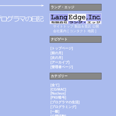
ラング・エッジ
サイトトップ
製品＆受託
公開
会社案内
[
コンタクト
地図
]
ナビゲート
[トップページ]
[前の月]
[次の月]
[アーカイブ]
[管理者ページ]
カテゴリー
[全て]
[CG/MAC]
[Nucleus]
[PKI/暗号]
[プログラマの生活]
[プログラミング]
[一般]