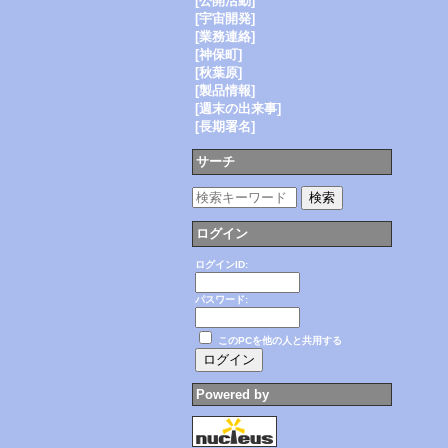
[公開活動]
[宇宙開発]
[業務連絡]
[神保町]
[秋葉原]
[製品情報]
[週末の出来事]
[長期署名]
サーチ
ログイン
ログインID:
パスワード:
このPCを他の人と共用する
Powered by