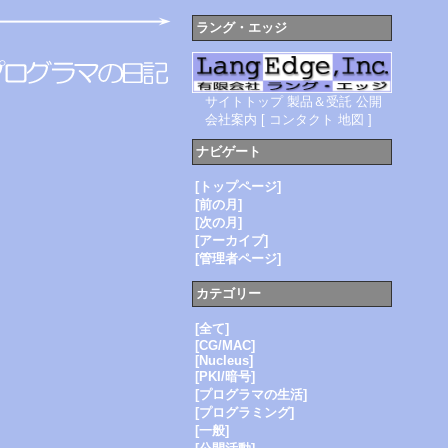
ラング・エッジ
サイトトップ
製品＆受託
公開
会社案内
[
コンタクト
地図
]
ナビゲート
[トップページ]
[前の月]
[次の月]
[アーカイブ]
[管理者ページ]
カテゴリー
[全て]
[CG/MAC]
[Nucleus]
[PKI/暗号]
[プログラマの生活]
[プログラミング]
[一般]