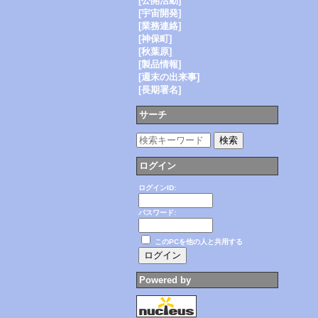
[公開活動]
[宇宙開発]
[業務連絡]
[神保町]
[秋葉原]
[製品情報]
[週末の出来事]
[長期署名]
サーチ
ログイン
ログインID:
パスワード:
このPCを他の人と共用する
Powered by