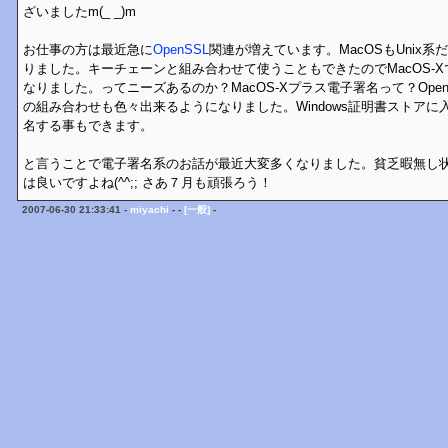
ざいましたm(_ _)m
お仕事の方は最近急に
OpenSSL
関連が増えています。MacOSもUnix系だ
りました。キーチェーンと組み合わせて使うこともできたのでMacOS-
なりました。ってニーズあるのか？MacOS-Xプラス電子署名って？OpenSSLと
の組み合わせも色々出来るようになりました。Windows証明書ストア
名する事もできます。
と言うことで電子署名系のお話が最近大変多くなりました。貧乏暇無し
は良いですよね(^^;; さあ７月も頑張ろう！
2007-06-30 21:33:41 -
miyachi
- -
[一般]
-