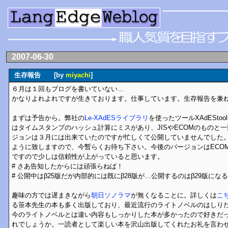
2007-06-30
生存報告 [by
miyachi
]
６月は１回もブログを書いていない…
かなりよれよれですが生きております。仕事しています。生存報告を兼
まずは予告から。弊社の
Le-XAdESライブラリ
を使ったツールXAdESt
はタイムスタンプのハッシュ計算にミスがあり、JISやECOMのものと
ジョンは３月には出来ていたのですが忙しくて公開していませんでした
ように致しますので、今暫らくお待ち下さい。今後のバージョンはECO
ですので少しは信頼性が上がっていると思います。
# さあ告知したからには頑張らねば！
# 公開中はβ25版だが内部的には既にβ28版が…公開するのはβ29版にな
趣味の方では遅まきながら
朝日ソノラマ
が無くなることに。詳しくは
こ
る笹本先生の本も多く出版しており、最近流行のライトノベルのはしり
今のライトノベルとは違い内容もしっかりした本が多かったので好きだ
れでしょうか。一読者として楽しい本を沢山出版してくれたお礼を言わ