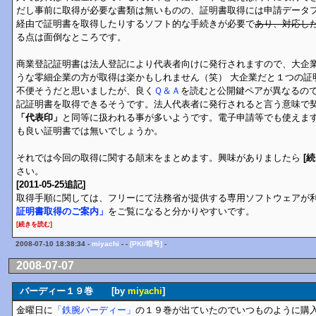
だし事前に取得が必要な書類は無いものの、証明書取得には申請データ
経由で証明書を取得したりするソフト的な手続きが必要で
あり、対応し
る点は面倒なところです。
商業登記証明書は法人登記により代表者向けに発行されますので、大企
うな零細企業の方が取得は楽かもしれません（笑） 大企業だと１つの証
不便そうだと思いましたが、良く
Ｑ＆Ａ
を読むと公開鍵ペアが異なるの
記証明書を取得できるそうです。法人代表者に発行されると言う意味で
「代表印」
と同等に扱われる事が多いようです。電子申請等でも使えま
も良い証明書では無いでしょうか。
それでは今回の取得に関する顛末をまとめます。興味がありましたら
[
さい。
[2011-05-25追記]
取得手順に関しては、フリーにて法務省が提供する専用ソフトウェアが
証明書取得のご案内」
をご覧になると分かりやすいです。
[続きを読む]
2008-07-10 18:38:34 -
miyachi
- -
[PKI/暗号]
-
2008-07-07
バーディー１９巻 [by
miyachi
]
金曜日に
「鉄腕バーディー」
の１９巻が出ていたのでいつものように購