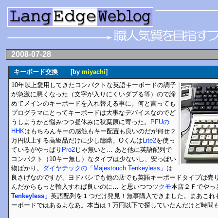
2008-07-28
キーボード交換 [by
miyachi
]
10年以上愛用してきたコンパクトな英語キーボードの調子
が急激に悪くなった（文字が入りにくいダブる等）ので諦
めてメインのキーボードを入れ替える事に。何と言っても
プログラマにとってキーボードは大事なデバイスなのでど
うしようかと悩みつつ昼休みに秋葉原に寄った。
PFUの
HHK
はもちろんキーの感触もキー配置も良いのだが何せ２
万円以上する高級品だけに少し躊躇。Oくんは
Lite2
を使っ
ているがやっぱり
Pro2
じゃ無いと… あと他に英語配列で
コンパクト（10キー無し）なタイプは少ないし、安っぽい
物ばかり。
ダイヤテックの「Majestouch Tenkeyless」
は
良さげなのですが、ヨドバシでも他の店でも英語キーボードタイプは売
んだからもっと輸入すれば良いのに… と思いつつ
ツクモ
本店２Ｆでやっ
Tenkeyless」
英語配列を１つだけ発見！無事購入できました。まあこれ
ーボードではあるよなあ。本当は１万円以下で探していたんだけど時間