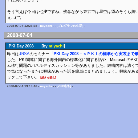
そう言えば今日は
七夕
ですね。残念ながら東京では星空は望めそうも無
ぇ…(^^;
2008-07-07 12:28:28 -
miyachi
- -
[プログラマの生活]
-
2008-07-04
PKI Day 2008 [by
miyachi
]
昨日は
JNSA
のセミナー
「PKI Day 2008－＜ＰＫＩの標準から実装ま
した。PKI関連に関する海外国内の標準化に関する話や、MicrosoftのP
ム移行問題のパネルディスカッション等がありました。結構内容は濃く
で気になったまたは興味があった話を簡単にまとめましょう。興味があ
ックして下さい。
[続きを読む]
2008-07-04 13:10:46 -
miyachi
- -
[PKI/暗号]
-