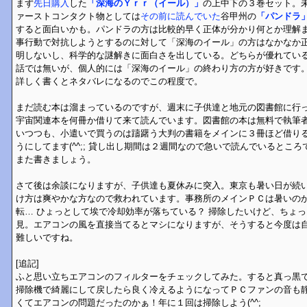
まず
先日購入
した
「深海のＹｒｒ（イール）」
の上中下の３巻セット。
ァーストコンタクト物としては
その前に読んでいた
谷甲州の
「パンドラ
すると面白いかも。パンドラの方は比較的早く正体が分かり何とか理解
事行動で対抗しようとするのに対して「深海のイール」の方はなかなか
明しないし、科学的な謎解きに面白さを出している。どちらが優れてい
話では無いが、個人的には「深海のイール」の終わり方の方が好きです
詳しく書くとネタバレになるのでこの程度で。
まだ読む本は溜まっているのですが、週末に子供達と地元の図書館に行
宇宙関連本を何冊か借りて来て読んでいます。図書館の本は無料で執筆
いつつも、小遣いで買うのは躊躇う大判の書籍をメインに３冊ほど借り
うにしてます(^^;; 貸し出し期間は２週間なので急いで読んでいるとこ
また書きましょう。
さて後は余談になりますが、子供達も夏休みに突入。東京も暑い日が続
け方は爽やかな方なので救われています。事務所のメインＰＣは暑いの
転… ひょっとして埃で冷却効率が落ちている？ 掃除したいけど、ちょ
見。エアコンの風を直接当てるとマシになりますが、そうすると今度は
難しいですね。
[追記]
ふと思い立ちエアコンのフィルターをチェックしてみた。すると真っ黒
掃除機で綺麗にして戻したら良く冷えるようになってＰＣファンの音も
くてエアコンの問題だったのかぁ！年に１回は掃除しよう(^^;