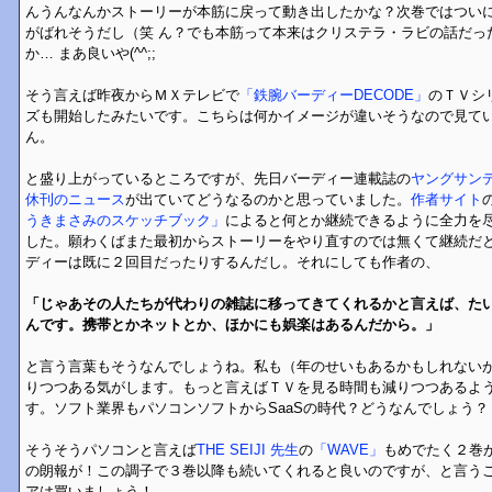
んうんなんかストーリーが本筋に戻って動き出したかな？次巻ではつい
がばれそうだし（笑 ん？でも本筋って本来はクリステラ・ラビの話だっ
か… まあ良いや(^^;;
そう言えば昨夜からＭＸテレビで
「鉄腕バーディーDECODE」
のＴＶシ
ズも開始したみたいです。こちらは何かイメージが違いそうなので見て
ん。
と盛り上がっているところですが、先日バーディー連載誌の
ヤングサン
休刊のニュース
が出ていてどうなるのかと思っていました。
作者サイト
うきまさみのスケッチブック」
によると何とか継続できるように全力を
した。願わくばまた最初からストーリーをやり直すのでは無くて継続だ
ディーは既に２回目だったりするんだし。それにしても作者の、
「じゃあその人たちが代わりの雑誌に移ってきてくれるかと言えば、た
んです。携帯とかネットとか、ほかにも娯楽はあるんだから。」
と言う言葉もそうなんでしょうね。私も（年のせいもあるかもしれない
りつつある気がします。もっと言えばＴＶを見る時間も減りつつあるよう
す。ソフト業界もパソコンソフトからSaaSの時代？どうなんでしょう？
そうそうパソコンと言えば
THE SEIJI 先生
の
「WAVE」
もめでたく２巻
の朗報が！この調子で３巻以降も続いてくれると良いのですが、と言う
アは買いましょう！