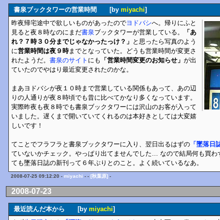
書泉ブックタワーの営業時間 [by
miyachi
]
昨夜帰宅途中で欲しいものがあったので
ヨドバシ
へ。帰りにふと
見ると夜８時なのにまだ
書泉
ブックタワーが営業している。
「あ
れ？７時３０分までじゃなかったっけ？」
と思ったら写真のよう
に
営業時間は夜９時
までとなっていた。どうも営業時間が変更さ
れたようだ。
書泉のサイト
にも
「営業時間変更のお知らせ」
が出
ていたのでやはり最近変更されたのかな。
まあヨドバシが夜１０時まで営業している関係もあって、あの辺
りの人通りが夜８時頃でも昔に比べてかなり多くなっています。
実際昨夜も夜８時でも書泉ブックタワーには沢山のお客が入って
いました。遅くまで開いていてくれるのは本好きとしては大変嬉
しいです！
てことでフラフラと書泉ブックタワーに入り、翌日出るはずの
「墜落日
ていないかチェック。やっぱり出てませんでした… なので結局何も買わずに
ても墜落日誌の新刊って６年ぶりとのこと。よく続いているなあ。
2008-07-25 09:12:20 -
miyachi
- -
[秋葉原]
-
2008-07-23
最近読んだ本から [by
miyachi
]