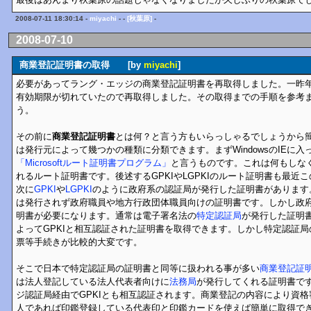
2008-07-11 18:30:14 -
miyachi
- -
[秋葉原]
-
2008-07-10
商業登記証明書の取得 [by
miyachi
]
必要があってラング・エッジの商業登記証明書を再取得しました。一昨
有効期限が切れていたので再取得しました。その取得までの手順を参考
う。
その前に
商業登記証明書
とは何？と言う方もいらっしゃるでしょうから
は発行元によって幾つかの種類に分類できます。まずWindowsのIEに
「Microsoftルート証明書プログラム」
と言うものです。これは何もしなくて
れるルート証明書です。後述するGPKIやLGPKIのルート証明書も最近
次に
GPKI
や
LGPKI
のように政府系の認証局が発行した証明書があります
は発行されず政府職員や地方行政団体職員向けの証明書です。しかし政
明書が必要になります。通常は電子署名法の
特定認証局
が発行した証明
よってGPKIと相互認証された証明書を取得できます。しかし特定認証
票等手続きが比較的大変です。
そこで日本で特定認証局の証明書と同等に扱われる事が多い
商業登記証
は法人登記している法人代表者向けに
法務局
が発行してくれる証明書で
ジ認証局経由でGPKIとも相互認証されます。商業登記の内容により資
人であれば印鑑登録している代表印と印鑑カードを使えば簡単に取得で