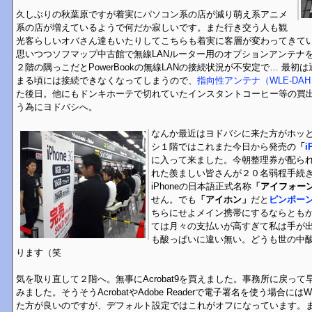
久しぶりの秋葉原ですが着実にパソコン系の店が減り萌え系アニメ
系の店が増えているようで何だか寂しいです。また行き交う人も観
光客らしいオバさん達もいたりしてこちらも着実に客層が変わってきて
思いつつソフマップ中古館で無線LANルーター用のオプションアンテナを
２階の隅っこだとPowerBookの無線LANの接続状況が不安定で… 最
まる頃には接続できなくなってしまうので、
指向性アンテナ（WLE-DAH
た後日。他にもドンキホーテで切れていたインスタントコーヒー等の買出しを
う為にヨドバシへ。
なんか最近はヨドバシに来た方がホッとした
シ１階ではこれまた今日から発売の
「
i
に入って来ました。今朝整理券が配ら
れた羨ましい皆さんが２０名弱程手続
iPhoneの日本語正式名称
「アイフォー
せん。でも
「アイホン」
だと
ピンポー
ちらにせよメイン携帯にするならとも
ては月々の支払いが高すぎて私は手が出ま
も酸っぱいに違い無い。どうも世の中
ります（笑
気を取り直して２階へ。無事にAcrobat9を買えました。事務所に戻っ
みました。そうそうAcrobatやAdobe Readerで電子署名を使う場合には
た方が良いのですが、デフォルト設定ではこれがオフになっています。