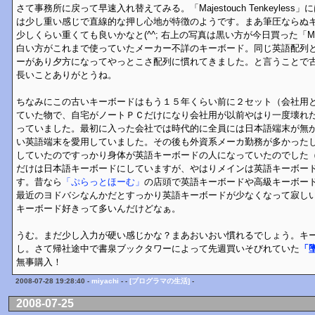
さて事務所に戻って早速入れ替えてみる。「Majestouch Tenkeyles
は少し重い感じで直線的な押し心地が特徴のようです。まあ筆圧ならぬ
少しくらい重くても良いかなと(^^; 右上の写真は黒い方が今日買った「Majesto
白い方がこれまで使っていたメーカー不詳のキーボード。同じ英語配列
ーがあり夕方になってやっとこさ配列に慣れてきました。と言うことで
長いことありがとうね。
ちなみにこの古いキーボードはもう１５年くらい前に２セット（会社用
ていた物で、自宅がノートＰＣだけになり会社用が以前やはり一度壊れ
っていました。最初に入った会社では時代的に全員には日本語端末が無
い英語端末を愛用していました。その後も外資系メーカ勤務が多かったし
していたのですっかり身体が英語キーボードの人になっていたのでした（
だけは日本語キーボードにしていますが、やはりメインは英語キーボー
す。昔なら
「ぷらっとほーむ」
の店頭で英語キーボードや高級キーボー
最近のヨドバシなんかだとすっかり英語キーボードが少なくなって寂し
キーボード好きって多いんだけどなぁ。
うむ。まだ少し入力が硬い感じかな？まあおいおい慣れるでしょう。キ
し。さて帰社途中で書泉ブックタワーによって先週買いそびれていた
「
無事購入！
2008-07-28 19:28:40 -
miyachi
- -
[プログラマの生活]
-
2008-07-25