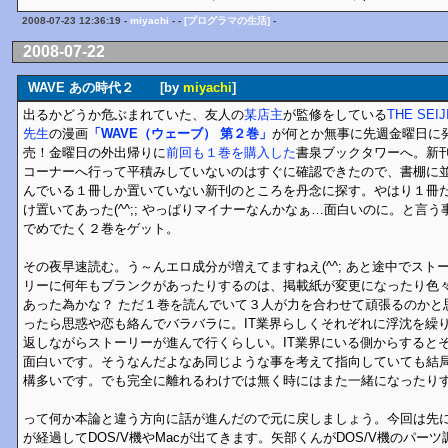
2008-07-23 12:36:19 -
miyachi
- -
[プログラマの生活]
-
2008-07-22
WAVE あの時代２ [by
miyachi
]
出るかどうか危ぶまれていた、友人の
某店主
が監修をしている
THE SEIJ
先生
の漫画
「WAVE（ウェーブ） 第２巻」
が何とか無事に先週金曜日に
売！金曜日の外出帰りに
前回も１巻を購入した
書泉ブックタワーへ。新
コーナーへ行って平積みしていないのはすぐに確認できたので、書棚に
んでいる１冊しか置いていない新刊のところを丹念に探す。やはり１冊
け置いてあった(^^;; やっぱりマイナーなんかなぁ…面白いのに。と言う
でめでたく２巻をゲット。
その夜早速読む。う～んエロ成分が増えてますねえ(^^; あと途中でスト
リーに何年もブランクがあったりするのは、掲載紙が変更になったり色
あった為かな？ ただ１巻を読んでいて３人が力を合わせて頑張るのかと
ったら思惑や恋も絡んでバラバラに。IT業界らしくそれぞれに浮沈を繰
返しながらストーリーが進んで行くらしい。IT業界にいる側からすると
面白いです。そうなんだよなあ同じような事を考えて指向していても結
構多いです。でも完全に離れるわけでは無く時にはまた一緒になったり
って何か本論と違う方向に話が進んだので元に戻しましょう。今回は先
が経過してDOS/V機やMacが出てきます。矢部くんがDOS/V機のパー