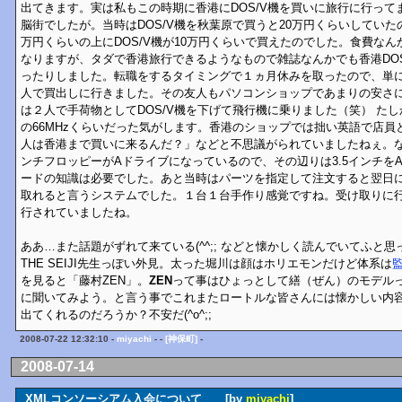
出てきます。実は私もこの時期に香港にDOS/V機を買いに旅行に行って
脳街でしたが。当時はDOS/V機を秋葉原で買うと20万円くらいしてい
万円くらいの上にDOS/V機が10万円くらいで買えたのでした。食費なん
なりますが、タダで香港旅行できるようなもので雑誌なんかでも香港DOS
ったりしました。転職をするタイミングで１ヵ月休みを取ったので、単
人で買出しに行きました。その友人もパソコンショップであまりの安さ
は２人で手荷物としてDOS/V機を下げて飛行機に乗りました（笑） たしか
の66MHzくらいだった気がします。香港のショップでは拙い英語で店員
人は香港まで買いに来るんだ？」などと不思議がられていましたねぇ。なお
ンチフロッピーがAドライブになっているので、その辺りは3.5インチを
ードの知識は必要でした。あと当時はパーツを指定して注文すると翌日
取れると言うシステムでした。１台１台手作り感覚ですね。受け取りに
行されていましたね。
ああ…また話題がずれて来ている(^^;; などと懐かしく読んでいてふと
THE SEIJI先生っぽい外見。太った堀川は顔はホリエモンだけど体系は
を見ると「藤村ZEN」。
ZEN
って事はひょっとして繕（ぜん）のモデル
に聞いてみよう。と言う事でこれまたロートルな皆さんには懐かしい内
出てくれるのだろうか？不安だ(^o^;;
2008-07-22 12:32:10 -
miyachi
- -
[神保町]
-
2008-07-14
XMLコンソーシアム入会について [by
miyachi
]