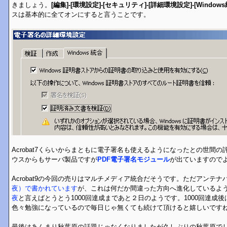
きましょう。
[編集]-[環境設定]-[セキュリティ]-[詳細環境設定]-[Windows
スは基本的に全てオンにすると言うことです。
Acrobat7くらいからまともに電子署名も使えるようになったとの世間
ウスからもサーバ製品ですが
PDF電子署名モジュール
が出ていますのでよろし
Acrobat9の今回の売りはマルチメディア統合だそうです。ただアンテナ
夜）で書かれています
が、これは何だか間違った方向へ進化しているよ
夜
と言えばとうとう1000回達成まであと２日のようです。1000回達成
色々勉強になっているので毎日じゃ無くても続けて頂けると嬉しいです
最後はあんまり秋葉原の話題じゃなくなりましたが久しぶりの秋葉原で