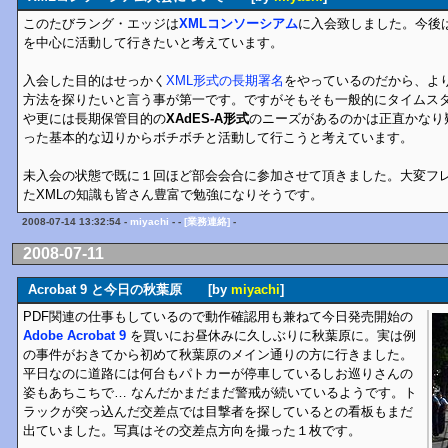
このたびラング・エッジは
XMLコンソーシアム
に入会致しました。今後
を中心に活動して行きたいと考えています。
入会した目的はせっかく
XML形式の長期署名
をやっているのだから、より
方法を探りたいと言う事が第一です。ですがそもそも一般的にタイムス
や更には長期保管目的の
XAdES-A形式
のニーズがあるのかは正直かなり
った基本的な辺りからボチボチと活動して行こうと考えています。
未入会の状態で既に１回ほど部会会合に参加させて頂きました。大変フ
たXMLの知識も皆さん豊富で勉強になりそうです。
2008-07-14 13:32:54 -
miyachi
- -
[業務連絡]
-
2008-07-11
Acrobat 9 と今日の秋葉原 [by
miyachi
]
PDF関連の仕事もしているので動作確認用も兼ねて今日発売開始の
Adobe Acrobat 9
を買いにお昼休みに久しぶりに秋葉原に。実は例
の事件がおきてから初めて秋葉原のメイン通りの方に行きました。
平日なのに道路には何台もパトカーが停車しているしお巡りさんの
姿もあちこちで… なんだかまだまだ警戒が続いているようです。ト
ラックが突っ込んだ交差点では目撃者を探しているとの看板もまだ
出ていました。写真はその交差点方向を撮った１枚です。