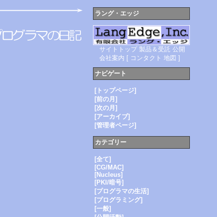
ラング・エッジ
サイトトップ
製品＆受託
公開
会社案内
[
コンタクト
地図
]
ナビゲート
[トップページ]
[前の月]
[次の月]
[アーカイブ]
[管理者ページ]
カテゴリー
[全て]
[CG/MAC]
[Nucleus]
[PKI/暗号]
[プログラマの生活]
[プログラミング]
[一般]