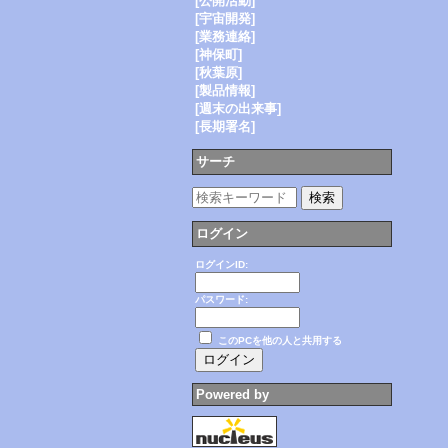
[公開活動]
[宇宙開発]
[業務連絡]
[神保町]
[秋葉原]
[製品情報]
[週末の出来事]
[長期署名]
サーチ
ログイン
ログインID:
パスワード:
このPCを他の人と共用する
Powered by