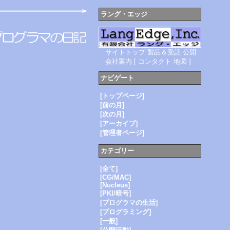
ラング・エッジ
サイトトップ
製品＆受託
公開
会社案内
[
コンタクト
地図
]
ナビゲート
[トップページ]
[前の月]
[次の月]
[アーカイブ]
[管理者ページ]
カテゴリー
[全て]
[CG/MAC]
[Nucleus]
[PKI/暗号]
[プログラマの生活]
[プログラミング]
[一般]