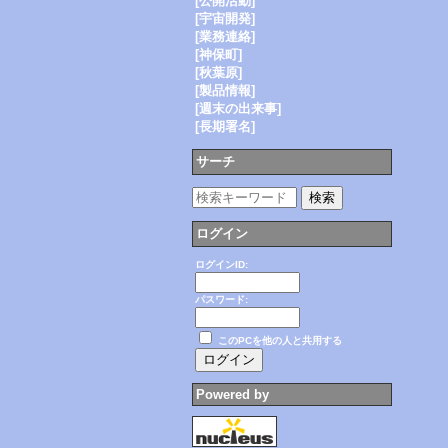
[公開活動]
[宇宙開発]
[業務連絡]
[神保町]
[秋葉原]
[製品情報]
[週末の出来事]
[長期署名]
サーチ
ログイン
ログインID:
パスワード:
このPCを他の人と共用する
Powered by