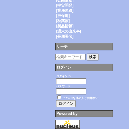
[公開活動]
[宇宙開発]
[業務連絡]
[神保町]
[秋葉原]
[製品情報]
[週末の出来事]
[長期署名]
サーチ
ログイン
ログインID:
パスワード:
このPCを他の人と共用する
Powered by