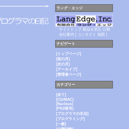
ラング・エッジ
サイトトップ
製品＆受託
公開
会社案内
[
コンタクト
地図
]
ナビゲート
[トップページ]
[前の月]
[次の月]
[アーカイブ]
[管理者ページ]
カテゴリー
[全て]
[CG/MAC]
[Nucleus]
[PKI/暗号]
[プログラマの生活]
[プログラミング]
[一般]