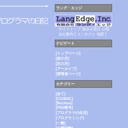
ラング・エッジ
サイトトップ
製品＆受託
公開
会社案内
[
コンタクト
地図
]
ナビゲート
[トップページ]
[前の月]
[次の月]
[アーカイブ]
[管理者ページ]
カテゴリー
[全て]
[CG/MAC]
[Nucleus]
[PKI/暗号]
[プログラマの生活]
[プログラミング]
[一般]