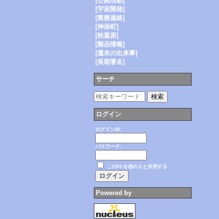
[公開活動]
[宇宙開発]
[業務連絡]
[神保町]
[秋葉原]
[製品情報]
[週末の出来事]
[長期署名]
サーチ
ログイン
ログインID:
パスワード:
このPCを他の人と共用する
Powered by