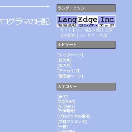
ラング・エッジ
サイトトップ
製品＆受託
公開
会社案内
[
コンタクト
地図
]
ナビゲート
[トップページ]
[前の月]
[次の月]
[アーカイブ]
[管理者ページ]
カテゴリー
[全て]
[CG/MAC]
[Nucleus]
[PKI/暗号]
[プログラマの生活]
[プログラミング]
[一般]