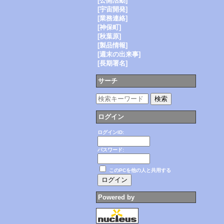
[公開活動]
[宇宙開発]
[業務連絡]
[神保町]
[秋葉原]
[製品情報]
[週末の出来事]
[長期署名]
サーチ
ログイン
ログインID:
パスワード:
このPCを他の人と共用する
Powered by