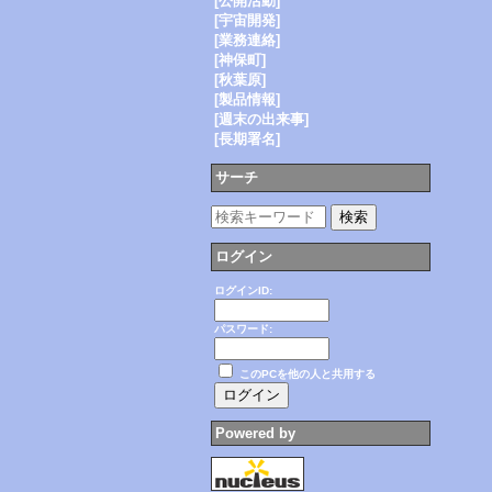
[公開活動]
[宇宙開発]
[業務連絡]
[神保町]
[秋葉原]
[製品情報]
[週末の出来事]
[長期署名]
サーチ
ログイン
ログインID:
パスワード:
このPCを他の人と共用する
Powered by