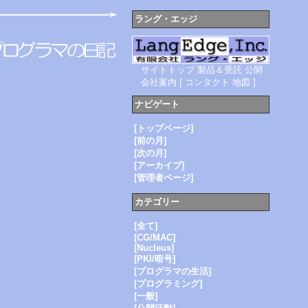
ラング・エッジ
サイトトップ
製品＆受託
公開
会社案内
[
コンタクト
地図
]
ナビゲート
[トップページ]
[前の月]
[次の月]
[アーカイブ]
[管理者ページ]
カテゴリー
[全て]
[CG/MAC]
[Nucleus]
[PKI/暗号]
[プログラマの生活]
[プログラミング]
[一般]