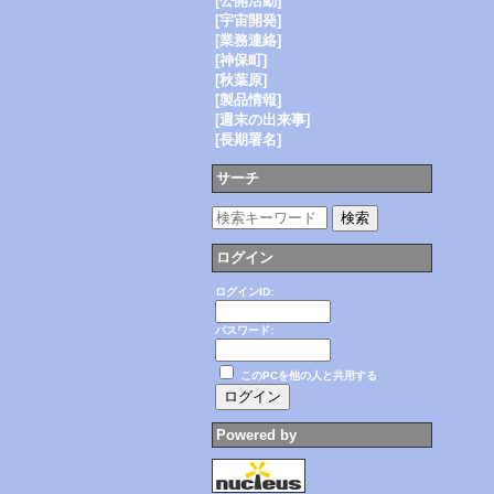
[公開活動]
[宇宙開発]
[業務連絡]
[神保町]
[秋葉原]
[製品情報]
[週末の出来事]
[長期署名]
サーチ
ログイン
ログインID:
パスワード:
このPCを他の人と共用する
Powered by