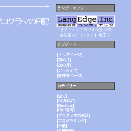
ラング・エッジ
サイトトップ
製品＆受託
公開
会社案内
[
コンタクト
地図
]
ナビゲート
[トップページ]
[前の月]
[次の月]
[アーカイブ]
[管理者ページ]
カテゴリー
[全て]
[CG/MAC]
[Nucleus]
[PKI/暗号]
[プログラマの生活]
[プログラミング]
[一般]