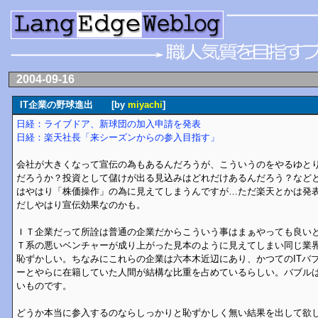
2004-09-16
IT企業の野球進出 [by
miyachi
]
日経：ライブドア、新球団の加入申請を発表
日経：楽天社長「来シーズンからの参入目指す」
会社が大きくなって宣伝の為もあるんだろうが、こういうのをやるゆと
だろうか？投資として儲けが出る見込みはどれだけあるんだろう？など
はやはり「株価操作」の為に見えてしまうんですが…ただ楽天とかは発
だしやはり宣伝効果なのかも。
ＩＴ企業だって所詮は普通の企業だからこういう事はまぁやっても良い
Ｔ系の悪いベンチャーが成り上がった見本のように見えてしまい同じ業
恥ずかしい。ちなみにこれらの企業は六本木近辺にあり、かつてのITバ
ーとやらに在籍していた人間が結構な比重を占めているらしい。バブル
いものです。
どうか本当に参入するのならしっかりと恥ずかしく無い結果を出して欲