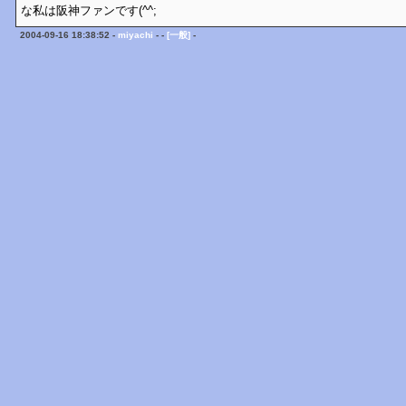
な私は阪神ファンです(^^;
2004-09-16 18:38:52 -
miyachi
- -
[一般]
-