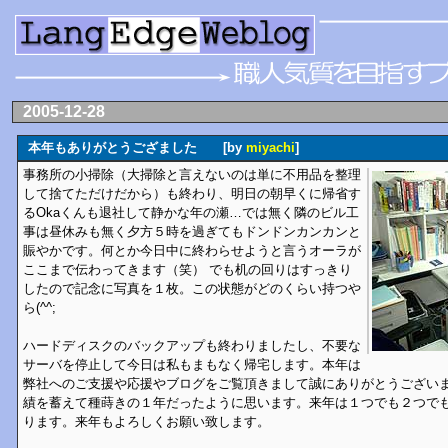
2005-12-28
本年もありがとうござました [by
miyachi
]
事務所の小掃除（大掃除と言えないのは単に不用品を整理
して捨てただけだから）も終わり、明日の朝早くに帰省す
るOkaくんも退社して静かな年の瀬…では無く隣のビル工
事は昼休みも無く夕方５時を過ぎてもドンドンカンカンと
賑やかです。何とか今日中に終わらせようと言うオーラが
ここまで伝わってきます（笑） でも机の回りはすっきり
したので記念に写真を１枚。この状態がどのくらい持つや
ら(^^;
ハードディスクのバックアップも終わりましたし、不要な
サーバを停止して今日は私もまもなく帰宅します。本年は
弊社へのご支援や応援やブログをご覧頂きまして誠にありがとうござい
績を蓄えて種蒔きの１年だったように思います。来年は１つでも２つで
ります。来年もよろしくお願い致します。