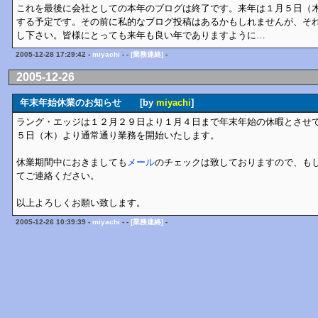
これを最後に会社としての本年のブログは終了です。来年は１月５日（
する予定です。その前に私的なブログ投稿はあるかもしれませんが、そ
し下さい。皆様にとっても来年も良い年でありますように…
2005-12-28 17:29:42 -
miyachi
- -
[業務連絡]
-
2005-12-26
年末年始休業のお知らせ [by
miyachi
]
ラング・エッジは１２月２９日より１月４日まで年末年始の休暇とさせ
５日（木）より通常通り業務を開始いたします。
休業期間中におきましても
メール
のチェックは致しておりますので、も
てご連絡ください。
以上よろしくお願い致します。
2005-12-26 10:39:39 -
miyachi
- -
[業務連絡]
-