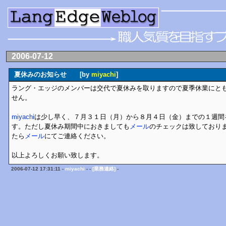
2006-07-12
夏休みのお知らせ [by
miyachi
]
ラング・エッジのメンバーは交代で夏休みを取りますので夏季休業にと
せん。
miyachi
は少し早く、７月３１日（月）から８月４日（金）までの１週間
す。ただし夏休み期間中におきましても
メール
のチェックは致しており
たら
メール
にてご連絡ください。
以上よろしくお願い致します。
2006-07-12 17:31:11 -
miyachi
- -
[業務連絡]
-