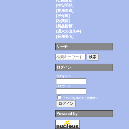
[公開活動]
[宇宙開発]
[業務連絡]
[神保町]
[秋葉原]
[製品情報]
[週末の出来事]
[長期署名]
サーチ
ログイン
ログインID:
パスワード:
このPCを他の人と共用する
Powered by