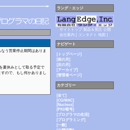
ラング・エッジ
サイトトップ
製品＆受託
公開
会社案内
[
コンタクト
地図
]
ナビゲート
もなう営業停止期間はありま
[トップページ]
[前の月]
[次の月]
を夏休みとして取る予定で
[アーカイブ]
ますので、もし何かありまし
[管理者ページ]
カテゴリー
[全て]
[CG/MAC]
[Nucleus]
[PKI/暗号]
[プログラマの生活]
[プログラミング]
[一般]