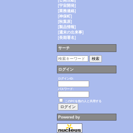
[公開活動]
[宇宙開発]
[業務連絡]
[神保町]
[秋葉原]
[製品情報]
[週末の出来事]
[長期署名]
サーチ
ログイン
ログインID:
パスワード:
このPCを他の人と共用する
Powered by