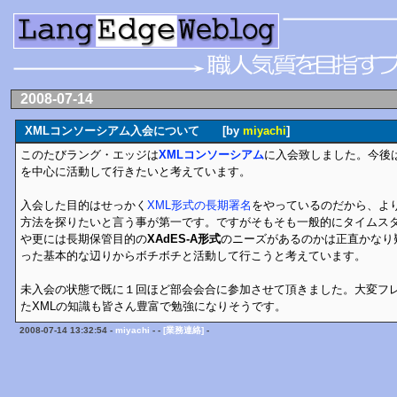
2008-07-14
XMLコンソーシアム入会について [by
miyachi
]
このたびラング・エッジは
XMLコンソーシアム
に入会致しました。今後
を中心に活動して行きたいと考えています。
入会した目的はせっかく
XML形式の長期署名
をやっているのだから、より
方法を探りたいと言う事が第一です。ですがそもそも一般的にタイムス
や更には長期保管目的の
XAdES-A形式
のニーズがあるのかは正直かなり
った基本的な辺りからボチボチと活動して行こうと考えています。
未入会の状態で既に１回ほど部会会合に参加させて頂きました。大変フ
たXMLの知識も皆さん豊富で勉強になりそうです。
2008-07-14 13:32:54 -
miyachi
- -
[業務連絡]
-