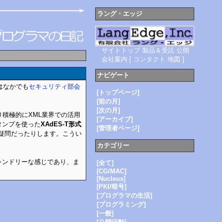
ラング・エッジ
サイトトップ
製品＆受託
公開
会社案内
[
コンタクト
地図
]
ナビゲート
はなかでも
セキュリティ部会
[トップページ]
[前の月]
[次の月]
積極的にXML業界での活用
[アーカイブ]
タンプを使った
XAdES-T形式
[管理者ページ]
疑問だったりします。こうい
カテゴリー
レンドリーな感じであり、ま
[全て]
[CG/MAC]
[Nucleus]
[PKI/暗号]
[プログラマの生活]
[プログラミング]
[一般]