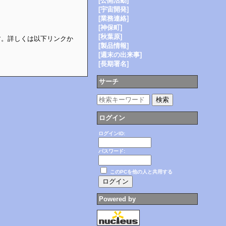
[公開活動]
[宇宙開発]
[業務連絡]
[神保町]
[秋葉原]
ます。詳しくは以下リンクか
[製品情報]
[週末の出来事]
[長期署名]
サーチ
ログイン
ログインID:
パスワード:
このPCを他の人と共用する
Powered by