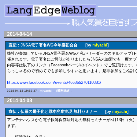
2014-04-14
宣伝：JNSA電子署名WG今年度初会合 [by
miyachi
]
弊社が参加しているJNSA電子署名WGと私がリーダーのスキルアップTFが4
催されます。電子署名にご興味がありましたらJNSA未加盟でも一度オ
内容等は以下のリンク（Facebookページのイベント）でご覧頂けます
らっしゃるので初めてでも参加しやすいと思います。是非参加をご検討
https://www.facebook.com/events/466865270110381/
2014-04-14 19:52:37 -
miyachi
- -
[業務連絡]
-
2014-04-08
宣伝：伝票の電子化と原本廃棄実現 無料セミナー [by
miyachi
]
アンテナハウスから電子帳簿保存法対応の無料セミナーが5月13日（火）
ます。