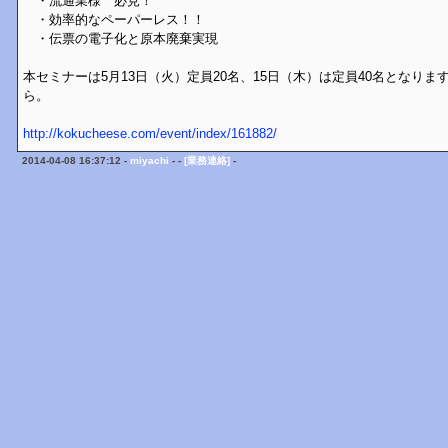
・流通業様 必見！
・効率的なペーパーレス！！
・伝票の電子化と原本廃棄実現
本セミナーは5月13日（火）定員20名、15日（木）は定員40名となり
ら。
http://kokucheese.com/event/index/161882/
2014-04-08 16:37:12 -
miyachi
- -
[業務連絡]
-