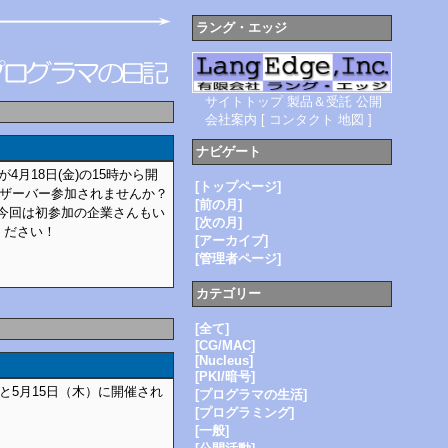
ラング・エッジ
サイトトップ
製品＆受託
公開
会社案内
[
コンタクト
地図
]
ナビゲート
月18日(金)の15時から開
[トップページ]
ブザーバー参加されませんか？
[前の月]
。今回は初参加の企業さんもい
[次の月]
ください！
[アーカイブ]
[管理者ページ]
カテゴリー
[全て]
[CG/MAC]
[Nucleus]
[PKI/暗号]
と5月15日（木）に開催され
[プログラマの生活]
[プログラミング]
[一般]