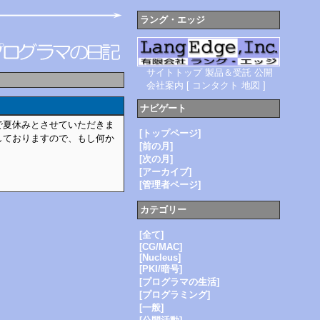
ラング・エッジ
サイトトップ
製品＆受託
公開
会社案内
[
コンタクト
地図
]
ナビゲート
で夏休みとさせていただきま
[トップページ]
しておりますので、もし何か
[前の月]
[次の月]
[アーカイブ]
[管理者ページ]
カテゴリー
[全て]
[CG/MAC]
[Nucleus]
[PKI/暗号]
[プログラマの生活]
[プログラミング]
[一般]