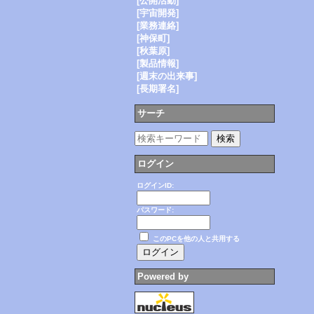
[公開活動]
[宇宙開発]
[業務連絡]
[神保町]
[秋葉原]
[製品情報]
[週末の出来事]
[長期署名]
サーチ
ログイン
ログインID:
パスワード:
このPCを他の人と共用する
Powered by