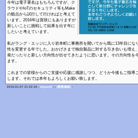
今年は電子署名はもちろんですが、ク
ラウドやIoTのセキュリティ等もMake
の観点から試行して行ければと考えて
います。2016年は賀状にもありますが
新しいことに挑戦して結果を出す年に
したいと考えています。
私がラング・エッジに入り岩本町に事務所を開いてから既に13年目にな
性を変更する年でした。おかげさまで独自製品に対する引き合いも増え、
発だったりと新しい方向性が出せてきたように思います。その方向性を
ます。
これまでの皆様からのご支援や応援に感謝しつつ、どうか今後もご指導
します。それでは本年もよろしくお願い致します。
2016-01-07 21:22:16 -
miyachi
- -
[業務連絡]
-