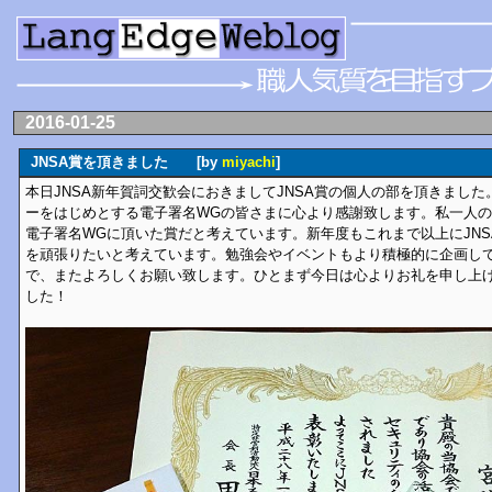
2016-01-25
JNSA賞を頂きました [by
miyachi
]
本日JNSA新年賀詞交歓会におきましてJNSA賞の個人の部を頂きまし
ーをはじめとする電子署名WGの皆さまに心より感謝致します。私一人
電子署名WGに頂いた賞だと考えています。新年度もこれまで以上にJN
を頑張りたいと考えています。勉強会やイベントもより積極的に企画し
で、またよろしくお願い致します。ひとまず今日は心よりお礼を申し上
した！