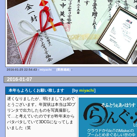
2016-01-25 22:54:43 -
miyachi
- -
[業務連絡]
-
2016-01-07
本年もよろしくお願い致します [by
miyachi
]
遅くなりましたが、明けましておめで
とうございます。年賀状は本当は3Dプ
リンタで出力したものを写真撮影し
て…と考えていたのですが昨年末から
バタバタしていて3DCGになってしま
いました（笑