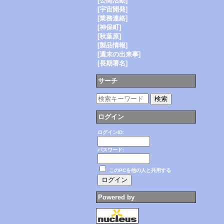
[公開活動]
[宇宙開発]
[業務連絡]
[神保町]
[秋葉原]
[製品情報]
[週末の出来事]
[長期署名]
サーチ
ログイン
ログインID:
パスワード:
このPCを他の人と共用する
Powered by