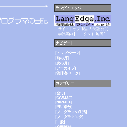
ラング・エッジ
サイトトップ
製品＆受託
公開
会社案内
[
コンタクト
地図
]
ナビゲート
[トップページ]
[前の月]
[次の月]
[アーカイブ]
[管理者ページ]
カテゴリー
[全て]
[CG/MAC]
[Nucleus]
[PKI/暗号]
[プログラマの生活]
[プログラミング]
[一般]