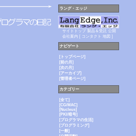
ラング・エッジ
サイトトップ
製品＆受託
公開
会社案内
[
コンタクト
地図
]
ナビゲート
[トップページ]
[前の月]
[次の月]
[アーカイブ]
[管理者ページ]
カテゴリー
[全て]
[CG/MAC]
[Nucleus]
[PKI/暗号]
[プログラマの生活]
[プログラミング]
[一般]