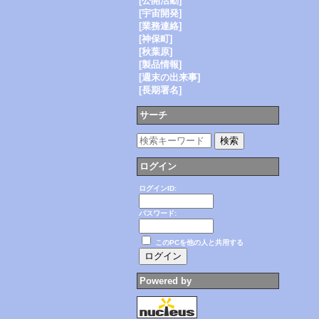
[公開活動]
[宇宙開発]
[業務連絡]
[神保町]
[秋葉原]
[製品情報]
[週末の出来事]
[長期署名]
サーチ
ログイン
ログインID:
パスワード:
このPCを他の人と共用する
Powered by