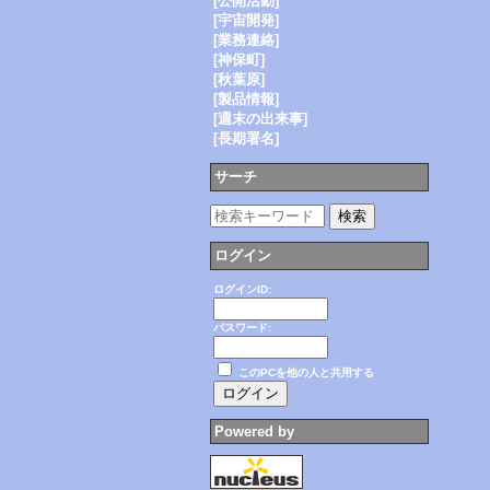
[公開活動]
[宇宙開発]
[業務連絡]
[神保町]
[秋葉原]
[製品情報]
[週末の出来事]
[長期署名]
サーチ
ログイン
ログインID:
パスワード:
このPCを他の人と共用する
Powered by