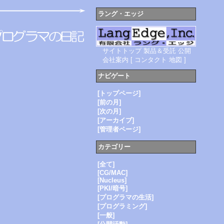
ラング・エッジ
サイトトップ
製品＆受託
公開
会社案内
[
コンタクト
地図
]
ナビゲート
[トップページ]
[前の月]
[次の月]
[アーカイブ]
[管理者ページ]
カテゴリー
[全て]
[CG/MAC]
[Nucleus]
[PKI/暗号]
[プログラマの生活]
[プログラミング]
[一般]