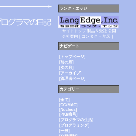
ラング・エッジ
サイトトップ
製品＆受託
公開
会社案内
[
コンタクト
地図
]
ナビゲート
[トップページ]
[前の月]
[次の月]
[アーカイブ]
[管理者ページ]
カテゴリー
[全て]
[CG/MAC]
[Nucleus]
[PKI/暗号]
[プログラマの生活]
[プログラミング]
[一般]