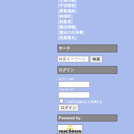
[公開活動]
[宇宙開発]
[業務連絡]
[神保町]
[秋葉原]
[製品情報]
[週末の出来事]
[長期署名]
サーチ
ログイン
ログインID:
パスワード:
このPCを他の人と共用する
Powered by