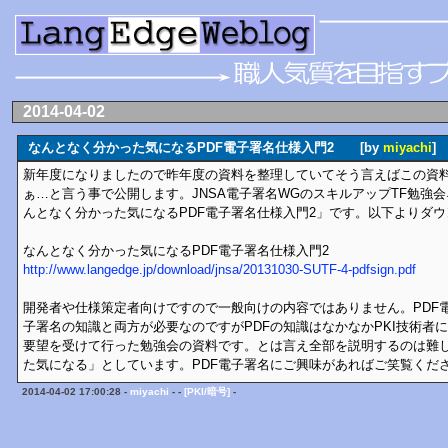
2014-04-02
なんとなく分かった気になるPDF電子署名仕様入門2 [by
miyachi
]
新年度になりましたので昨年度の資料を整理していてそう言えばこの資
ぁ…と言う事で公開します。JNSA電子署名WGのスキルアップTF勉強会
んとなく分かった気になるPDF電子署名仕様入門2」です。以下よりダ
なんとなく分かった気になるPDF電子署名仕様入門2
http://www.langedge.jp/download/jnsa/20131030-SUTF-4-pdfsign.pdf
開発者や仕様策定者向けですので一般向けの内容ではありません。PDF電
子署名の知識と両方が必要なのですがPDFの知識はなかなかPKI技術者
要望を受けて行った勉強会の資料です。とは言え全部を説明するのは難
た気になる」としています。PDF電子署名にご興味があればご笑覧くだ
2014-04-02 17:00:28 -
miyachi
- -
[PKI/暗号]
-