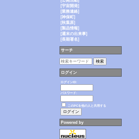
[公開活動]
[宇宙開発]
[業務連絡]
[神保町]
[秋葉原]
[製品情報]
[週末の出来事]
[長期署名]
サーチ
ログイン
ログインID:
パスワード:
このPCを他の人と共用する
Powered by