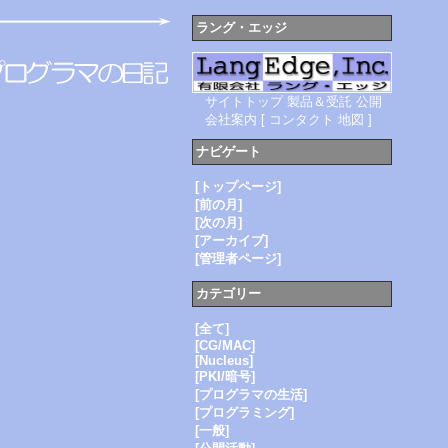
ラング・エッジ
サイトトップ
製品＆受託
公開
会社案内
[
コンタクト
地図
]
ナビゲート
[トップページ]
[前の月]
[次の月]
[アーカイブ]
[管理者ページ]
カテゴリー
[全て]
[CG/MAC]
[Nucleus]
[PKI/暗号]
[プログラマの生活]
[プログラミング]
[一般]