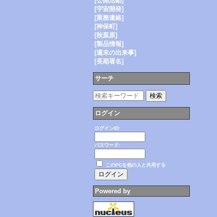
[公開活動]
[宇宙開発]
[業務連絡]
[神保町]
[秋葉原]
[製品情報]
[週末の出来事]
[長期署名]
サーチ
ログイン
ログインID:
パスワード:
このPCを他の人と共用する
Powered by