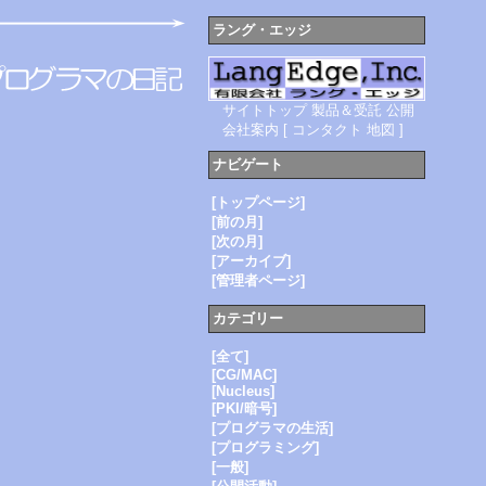
ラング・エッジ
サイトトップ
製品＆受託
公開
会社案内
[
コンタクト
地図
]
ナビゲート
[トップページ]
[前の月]
[次の月]
[アーカイブ]
[管理者ページ]
カテゴリー
[全て]
[CG/MAC]
[Nucleus]
[PKI/暗号]
[プログラマの生活]
[プログラミング]
[一般]