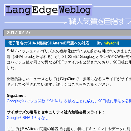
2017-02-27
電子署名のSHA-1衝突(SHAttered)問題への対応 [by
miyachi
]
SHA-1ハッシュアルゴリズムの危殆化はずいぶん前から叫ばれてきました
題（SHAtteredと呼ばれる）が、2月23日にGoogleとオランダのCW
はハッシュ値が同じで異なるPDFファイルも公開されており、90日後に
した。
比較的詳しいニュースとしてはGigaZineで、参考になるスライドがサ
ドとして公開されています。詳しくはこちらをご覧ください。
GigaZine：
Googleがハッシュ関数「SHA-1」を破ることに成功、90日後に手法を公
サイボウズの暗号とセキュリティ社内勉強会用スライド：
GoogleのSHA-1のはなし
ここではSHAttered問題の解説では無く、特にドキュメントやデータ