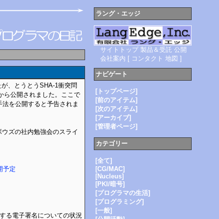
ラング・エッジ
サイトトップ
製品＆受託
公開
会社案内
[
コンタクト
地図
]
ナビゲート
が、とうとうSHA-1衝突問
[トップページ]
I研究から公開されました。ここで
[前のアイテム]
手法を公開すると予告されま
[次のアイテム]
[アーカイブ]
[管理者ページ]
イボウズの社内勉強会のスライ
カテゴリー
[全て]
開予定
[CG/MAC]
[Nucleus]
[PKI/暗号]
[プログラマの生活]
[プログラミング]
[一般]
に対する電子署名についての状況