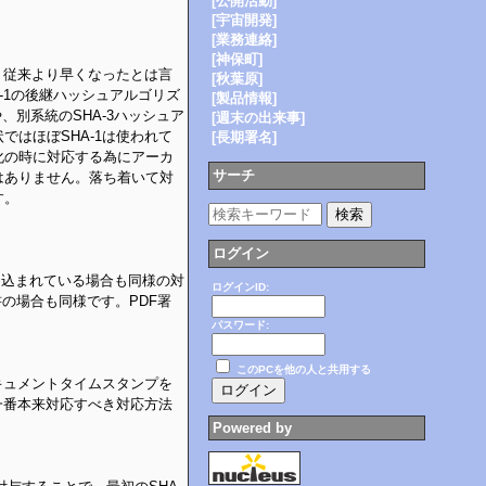
[公開活動]
[宇宙開発]
[業務連絡]
[神保町]
。従来より早くなったとは言
[秋葉原]
A-1の後継ハッシュアルゴリズ
[製品情報]
、別系統のSHA-3ハッシュア
[週末の出来事]
はほぼSHA-1は使われて
[長期署名]
化の時に対応する為にアーカ
サーチ
はありません。落ち着いて対
す。
ログイン
埋め込まれている場合も同様の対
ログインID:
書の場合も同様です。PDF署
パスワード:
このPCを他の人と共用する
ドキュメントタイムスタンプを
一番本来対応すべき対応方法
Powered by