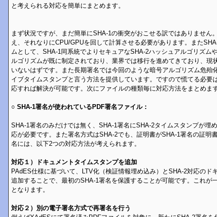
と考えられる対応を簡単にまとめます。
まず状況ですが、まだ簡単にSHA-1の衝突がおこせる訳ではありません
え、それなりにCPU/GPUを回して計算させる必要があります。またSH
ムとして、SHA-1同系統でよりセキュアなSHA-2ハッシュアルゴリズムや
ルゴリズムが既に制定されており、業界では移行を進めてきており、現状で
いないはずです。また長期署名では今回のような暗号アルゴリズム危殆
イブタイムスタンプと言う方法を提供しています。ですので慌てる必要
応すれば解決が可能です。次にファイルの種類毎に対応方法をまとめま
○ SHA-1署名が使われているPDF署名ファイル：
SHA-1署名のみだけでは無く、SHA-1署名にSHA-2タイムスタンプが
応が必要です。また署名方式はSHA-2でも、証明書がSHA-1署名の証明
名には、以下2つの対応方法が考えられます。
対応１）ドキュメントタイムスタンプを追加
PAdES仕様に基づいて、LTV化（検証情報埋め込み）とSHA-2対応の
追加することで、最初のSHA-1署名を保護することが可能です。これが
となります。
対応２）別の電子署名方式で再署名を行う