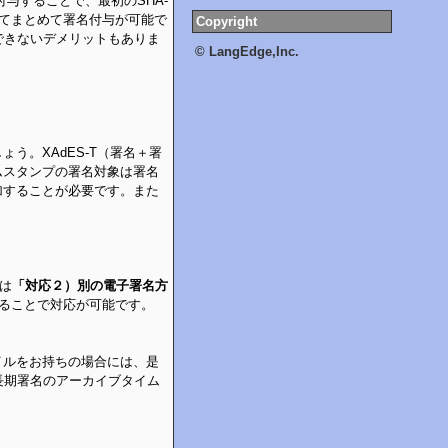
付与することで、最初のSHA-
てまとめて署名付与が可能で
Copyright
できないデメリットもありま
© LangEdge,Inc.
う。XAdES-T（署名＋署
ムスタンプの署名対象は署名
加することが必要です。また
。
には
「対応２）別の電子署名方
名することで対応が可能です。
イルをお持ちの場合には、是
長期署名のアーカイブタイム