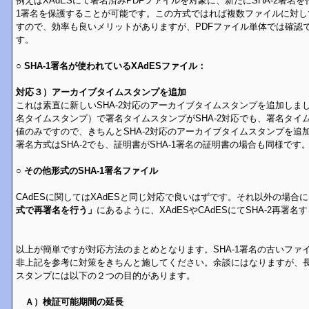
例えばXAdESにて署名済みPDFファイルを対象に、新たにSHA-2署名を
1署名を保護することが可能です。この方式ではれば複数ファイルに対し
すので、効率も良いメリットがありますが、PDFファイル単体では確認
す。
○ SHA-1署名が使われているXAdESファイル：
対応３）アーカイブタイムスタンプを追加
これは素直に新しいSHA-2対応のアーカイブタイムスタンプを追加しましょ
名タイムスタンプ）で署名タイムスタンプがSHA-2対応でも、署名タイ
値のみですので、きちんとSHA-2対応のアーカイブタイムスタンプを追
署名方式はSHA-2でも、証明書がSHA-1署名の証明書の場合も同様です
○ その他形式のSHA-1署名ファイル
CAdESに関してはXAdESと同じ対応で良いはずです。それ以外の場合
式で再署名を行う」
にあるように、XAdESやCAdESにてSHA-2再署
以上が簡単ですが対応方法のまとめとなります。SHA-1署名の古いファ
非上記を参考に対策をきちんと施してください。余談にはなりますが、
スタンプには以下の２つの目的があります。
Ａ）検証可能期間の延長