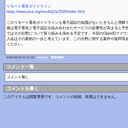
リモート署名ガイドライン
https://www.jnsa.org/result/jt2a/2020/index.html
このリモート署名ガイドラインも電子認証の知識がないときちんと理解
後は電子署名と電子認証を組み合わせたサービスの必要性が高まると予
ではその分野について取り組みを深める予定です。今回のOpenIDファ
入会はその最初の一歩と考えています。この分野に関する案件や疑問等
ください。
2020-06-01 01:11:32 -
miyachi
-
[業務連絡]
-
コメント一覧
コメント無し
コメントを書く
このアイテムは閲覧専用です。コメントの投稿、投票はできません。