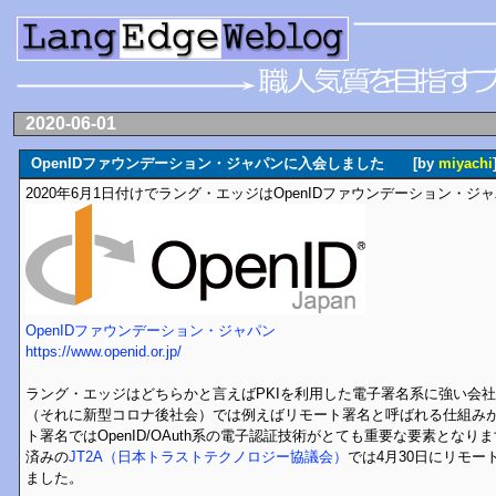
2020-06-01
OpenIDファウンデーション・ジャパンに入会しました [by
miyachi
2020年6月1日付けでラング・エッジはOpenIDファウンデーション・
OpenIDファウンデーション・ジャパン
https://www.openid.or.jp/
ラング・エッジはどちらかと言えばPKIを利用した電子署名系に強い会
（それに新型コロナ後社会）では例えばリモート署名と呼ばれる仕組み
ト署名ではOpenID/OAuth系の電子認証技術がとても重要な要素とな
済みの
JT2A（日本トラストテクノロジー協議会）
では4月30日にリモ
ました。