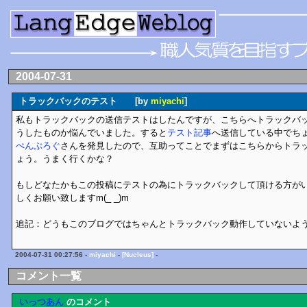
2004-07-31
トラックバックのテスト [by
miyachi
]
私もトラックバックの送信テストはしたんですが、こちらへトラックバ
うしたものか悩んでいました。すると
テスト記事
へ送信している中でち
ぺんぶろぐ
さんを発見したので、互助ってことでまずはこちらからトラック
ょう。うまく行くかな？
もしどなたかもこの投稿にテストの為にトラックバックして頂ける方が
しくお願い致しますm(_ _)m
追記：どうもこのブログではちゃんとトラックバック動作していないよ
2004-07-31 00:27:56 -
miyachi
-
[Nucleus]
-
コメント一覧
いっつあん
のコメント