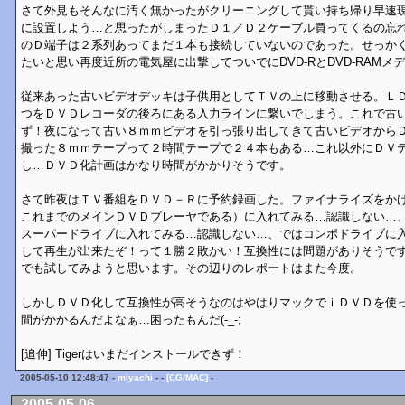
さて外見もそんなに汚く無かったがクリーニングして貰い持ち帰り早速
に設置しよう…と思ったがしまったＤ１／Ｄ２ケーブル買ってくるの忘
のＤ端子は２系列あってまだ１本も接続していないのであった。せっか
たいと思い再度近所の電気屋に出撃してついでにDVD-RとDVD-RAMメ
従来あった古いビデオデッキは子供用としてＴＶの上に移動させる。Ｌ
つをＤＶＤレコーダの後ろにある入力ラインに繋いでしまう。これで古
ず！夜になって古い８ｍｍビデオを引っ張り出してきて古いビデオから
撮った８ｍｍテープって２時間テープで２４本もある…これ以外にＤＶ
し…ＤＶＤ化計画はかなり時間がかかりそうです。
さて昨夜はＴＶ番組をＤＶＤ－Ｒに予約録画した。ファイナライズをか
これまでのメインＤＶＤプレーヤである）に入れてみる…認識しない…
スーパードライブに入れてみる…認識しない…、ではコンボドライブに
して再生が出来たぞ！って１勝２敗かい！互換性には問題がありそうです。
でも試してみようと思います。その辺りのレポートはまた今度。
しかしＤＶＤ化して互換性が高そうなのはやはりマックでｉＤＶＤを使
間がかかるんだよなぁ…困ったもんだ(-_-;
[追伸] Tigerはいまだインストールできず！
2005-05-10 12:48:47 -
miyachi
- -
[CG/MAC]
-
2005-05-06