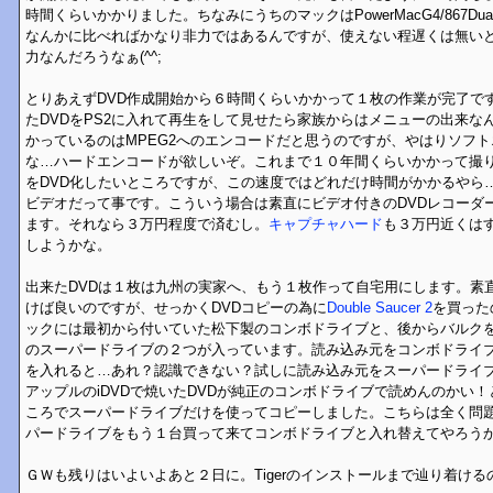
時間くらいかかりました。ちなみにうちのマックはPowerMacG4/867Du
なんかに比べればかなり非力ではあるんですが、使えない程遅くは無い
力なんだろうなぁ(^^;
とりあえずDVD作成開始から６時間くらいかかって１枚の作業が完了で
たDVDをPS2に入れて再生をして見せたら家族からはメニューの出来な
かっているのはMPEG2へのエンコードだと思うのですが、やはりソフ
な…ハードエンコードが欲しいぞ。これまで１０年間くらいかかって撮
をDVD化したいところですが、この速度ではどれだけ時間がかかるやら
ビデオだって事です。こういう場合は素直にビデオ付きのDVDレコーダ
ます。それなら３万円程度で済むし。
キャプチャハード
も３万円近くは
しようかな。
出来たDVDは１枚は九州の実家へ、もう１枚作って自宅用にします。素直
けば良いのですが、せっかくDVDコピーの為に
Double Saucer 2
を買った
ックには最初から付いていた松下製のコンボドライブと、後からバルク
のスーパードライブの２つが入っています。読み込み元をコンボドライブ
を入れると…あれ？認識できない？試しに読み込み元をスーパードライ
アップルのiDVDで焼いたDVDが純正のコンボドライブで読めんのかい
ころでスーパードライブだけを使ってコピーしました。こちらは全く問
パードライブをもう１台買って来てコンボドライブと入れ替えてやろうか…
ＧＷも残りはいよいよあと２日に。Tigerのインストールまで辿り着ける