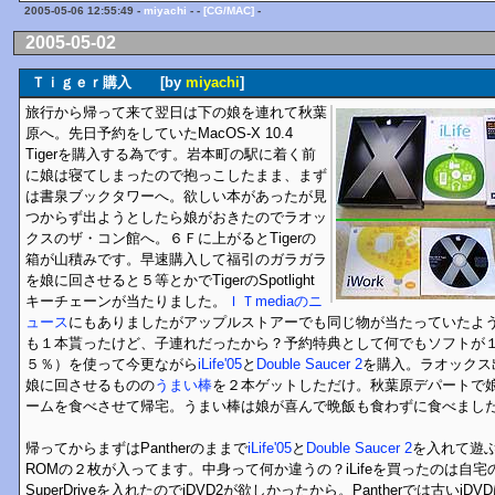
2005-05-06 12:55:49 -
miyachi
- -
[CG/MAC]
-
2005-05-02
Ｔｉｇｅｒ購入 [by
miyachi
]
旅行から帰って来て翌日は下の娘を連れて秋葉
原へ。先日予約をしていたMacOS-X 10.4
Tigerを購入する為です。岩本町の駅に着く前
に娘は寝てしまったので抱っこしたまま、まず
は書泉ブックタワーへ。欲しい本があったが見
つからず出ようとしたら娘がおきたのでラオッ
クスのザ・コン館へ。６Ｆに上がるとTigerの
箱が山積みです。早速購入して福引のガラガラ
を娘に回させると５等とかでTigerのSpotlight
キーチェーンが当たりました。
ＩＴmediaのニ
ュース
にもありましたがアップルストアーでも同じ物が当たっていたよ
も１本貰ったけど、子連れだったから？予約特典として何でもソフトが
５％）を使って今更ながら
iLife'05
と
Double Saucer 2
を購入。ラオックス
娘に回させるものの
うまい棒
を２本ゲットしただけ。秋葉原デパートで
ームを食べさせて帰宅。うまい棒は娘が喜んで晩飯も食わずに食べまし
帰ってからまずはPantherのままで
iLife'05
と
Double Saucer 2
を入れて遊ぶ。i
ROMの２枚が入ってます。中身って何か違うの？iLifeを買ったのは自
SuperDriveを入れたのでiDVD2が欲しかったから。Pantherでは古いi