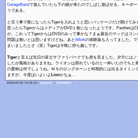
GarageBand
で遊んでいたら下の娘が来たのでしばし遊ばせる。キーボー
うである。
と言う事で夜になったらTigerを入れようと思いパッケージだけ開けて
思ったらTigerからはメディアがDVD１枚になったようです。Pantherは
が、これってTigerからはDVDのみって事かな？まぁ最近のマックはコ
問題は無いとは思いますけどね。あと
iWork
の体験版も入ってました。で
まいましたとさ（笑）Tigerは今晩に持ち越しです。
Tiger
と言えば先日の富士サファリパークでも虎を見ました。夕方にはノ
したが風格がありますね。ライオンは群れているのと一杯いたのでちと風格負け
の愛称は何でしょうね。ＭＳのロングホーンと時期的には出るタイミン
ますが、今度はいよいよ
Lion
かなぁ…
2005-05-02 13:36:16 -
miyachi
- -
[CG/MAC]
-