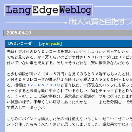
2005-05-10
DVDレコーダ [by
miyachi
]
先日ビデオ付きＤＶＤレコーダを買おうかどうしようかと言っていたが
でちと見てみる。が３万くらいのビデオ付きＤＶＤレコーダにはＤＶビ
付いていない事を発見する。そりゃそうだわな…安い廉価版なんだから
と少し値段が高い方（４～５万円）を見てみるとＤＶ端子もちゃんと付
オ付きＤＶＤレコーダが展示品１台限りだが税込２万９３００円＋１０
る。機種は
ＤＶ－ＲＶ７０００
と言う奴だ。一応現在のパンフにも載っ
ェックすると製造は既に中止されているらしい。物をチェックするとＤ
る。う～む…………悩む事数分。展示品だが電源ケーブルは折りたたま
い状態の様子。半年くらい店頭にあったのかな………また数分悩む…で
で購入してしまう(^o^;;
ちなみにポイントは購入したその日は使えないらしい…せこい！せこい
ント分使ったらもう来たく無いと思ってしまいました。逆効果ですねぇ