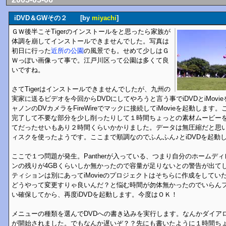
iDVD＆GWその２ [by
miyachi
]
ＧＷ後半こそTigerのインストールをと思ったら家族が
体調を崩してインストールできませんでした。写真は
初日に行った
近所の公園
の風景でも。せめて少しはＧ
Ｗっぽい画像って事で。江戸川区って公園は多くて良
いですね。
さてTigerはインストールできませんでしたが、九州の
実家に送るビデオを今回からDVDにしてやろうと言う事でiDVDとiMov
ャノンのDVカメラをFireWireでマックに接続してiMovieを起動しま
完了して不要な部分を少し削ったりして１時間ちょっとの素材ムービー
てだったせいもあり２時間くらいかかりました。データは無圧縮だと思い
ィスクを使ったようです。ここまで順調なのでふんふん♪とiDVDを起動
ここで１つ問題が発生。Pantherが入っている、つまり自分のホームデ
ンの残りが4GBくらいしか無かったので容量が足りないとの警告が出て
ティションは別にあってiMovieのプロジェクトはそちらに作成をしていた
どうやって変更すりゃ良いんだ？と悩む時間が勿体無かったのでいらんフ
い確保してから、再度iDVDを起動します。今度はＯＫ！
メニューの種類を選んでDVDへの書き込みを実行します。なんかダイア
が開始されました。でもなんか遅いぞ？？先にも書いたように１時間ち