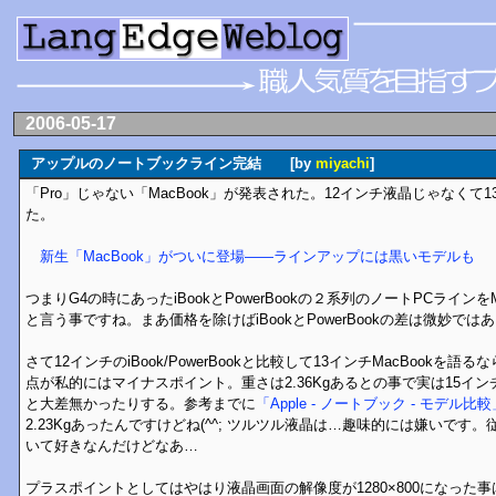
2006-05-17
アップルのノートブックライン完結 [by
miyachi
]
「Pro」じゃない「MacBook」が発表された。12インチ液晶じゃなくて
た。
新生「MacBook」がついに登場――ラインアップには黒いモデルも
つまりG4の時にあったiBookとPowerBookの２系列のノートPCラインを
と言う事ですね。まあ価格を除けばiBookとPowerBookの差は微妙で
さて12インチのiBook/PowerBookと比較して13インチMacBookを語る
点が私的にはマイナスポイント。重さは2.36Kgあるとの事で実は15インチMac
と大差無かったりする。参考までに
「Apple - ノートブック - モデル比較
2.23Kgあったんですけどね(^^; ツルツル液晶は…趣味的には嫌いです
いて好きなんだけどなあ…
プラスポイントとしてはやはり液晶画面の解像度が1280×800になった