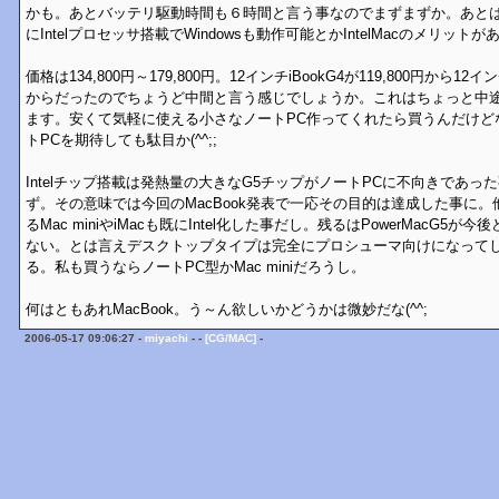
かも。あとバッテリ駆動時間も６時間と言う事なのでまずまずか。あとはiS
にIntelプロセッサ搭載でWindowsも動作可能とかIntelMacのメリッ
価格は134,800円～179,800円。12インチiBookG4が119,800円から12インチ
からだったのでちょうど中間と言う感じでしょうか。これはちょっと中
ます。安くて気軽に使える小さなノートPC作ってくれたら買うんだけど
トPCを期待しても駄目か(^^;;
Intelチップ搭載は発熱量の大きなG5チップがノートPCに不向きであ
ず。その意味では今回のMacBook発表で一応その目的は達成した事に
るMac miniやiMacも既にIntel化した事だし。残るはPowerMacG
ない。とは言えデスクトップタイプは完全にプロシューマ向けになって
る。私も買うならノートPC型かMac miniだろうし。
何はともあれMacBook。う～ん欲しいかどうかは微妙だな(^^;
2006-05-17 09:06:27 -
miyachi
- -
[CG/MAC]
-