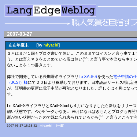
2007-03-27
ああ年度末 [by
miyachi
]
３月はまだ１回もブログ書いて無い… このままではイカンと言う事で１
う。とは言えネタをまとめている暇は無い(^^; と言う事で本当ならキ
ないことを１つ書きます。
弊社で開発している長期署名ライブラリ
Le-XAdES
を使った
電子申請の仕
（JCSI）様
にて２０日より稼動しております。日本認証サービス様は証
が、証明書の更新に電子申請が可能となりました。詳しくは４月になっ
す。
Le-XAdESライブラリとXAdEStoolも４月になりましたら新版をリ
酷い状態です。今がピークかなあ… 来月になればきちんとブログも再開
新が無い状態だったので既に忘れ去られているかも(^^; と言うところで
2007-03-27 18:28:32 -
miyachi
- -
[一般]
-