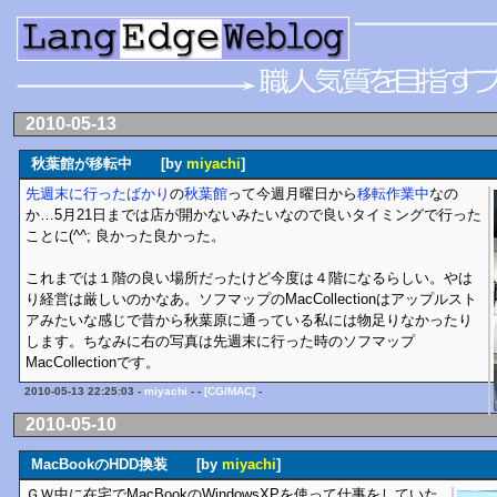
2010-05-13
秋葉館が移転中 [by
miyachi
]
先週末に行ったばかり
の
秋葉館
って今週月曜日から
移転作業中
なの
か…5月21日までは店が開かないみたいなので良いタイミングで行った
ことに(^^; 良かった良かった。
これまでは１階の良い場所だったけど今度は４階になるらしい。やは
り経営は厳しいのかなあ。ソフマップのMacCollectionはアップルスト
アみたいな感じで昔から秋葉原に通っている私には物足りなかったり
します。ちなみに右の写真は先週末に行った時のソフマップ
MacCollectionです。
2010-05-13 22:25:03 -
miyachi
- -
[CG/MAC]
-
2010-05-10
MacBookのHDD換装 [by
miyachi
]
ＧＷ中に在宅でMacBookのWindowsXPを使って仕事をしていた