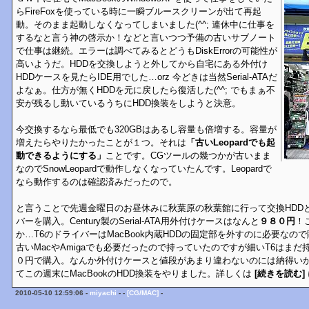
らFireFoxを使っている時に一瞬ブルースクリーンが出て再起
動。そのまま起動しなくなってしまいました(^^; 連休中に仕事を
するなと言う神の啓示か！などと言いつつ予備の古いサブノート
で仕事は継続。エラーは調べてみるとどうもDiskErrorの可能性が
高いようだ。HDDを交換しようと外してから自宅にある外付け
HDDケースを見たらIDE用でした…orz 今どきは当然Serial-ATAだ
よなぁ。仕方が無くHDDを元に戻したら復活した(^^; でもまぁ不
安が残るし動いているうちにHDD換装をしようと決意。
今交換するなら最低でも320GBはあるし容量も倍増する。容量が
増えたらやりたかったことが１つ。それは
「古いLeopardでも起
動できるようにする」
ことです。CGツールの幾つかが古いまま
なのでSnowLeopardで動作しなくなっていたんです。Leopardで
なら動作するのは確認済みだったので。
と言うことで先週金曜日のお昼休みに秋葉原の秋葉館に行って交換HDD
バーを購入。Century製のSerial-ATA用外付けケースはなんと
９８０円
！
か…T6のドライバーはMacBook内蔵HDDの固定部を外すのに必要なの
古いMacやAmigaでも必要だったので持っていたのですが細いT6はま
０円で購入。なんか外付けケースと値段があまり違わないのには納得い
てこの週末にMacBookのHDD換装をやりました。詳しくは
[続きを読む]
2010-05-10 12:59:06 -
miyachi
- -
[CG/MAC]
-