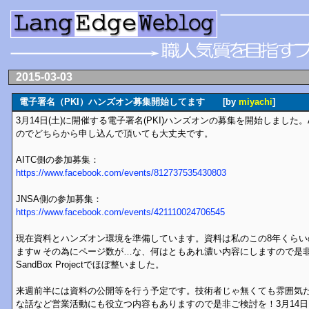
2015-03-03
電子署名（PKI）ハンズオン募集開始してます [by
miyachi
]
3月14日(土)に開催する電子署名(PKI)ハンズオンの募集を開始しました。
のでどちらから申し込んで頂いても大丈夫です。
AITC側の参加募集：
https://www.facebook.com/events/812737535430803
JNSA側の参加募集：
https://www.facebook.com/events/421110024706545
現在資料とハンズオン環境を準備しています。資料は私のこの8年くらい
ますw その為にページ数が…な、何はともあれ濃い内容にしますので是非
SandBox Projectでほぼ整いました。
来週前半には資料の公開等を行う予定です。技術者じゃ無くても雰囲気
な話など営業活動にも役立つ内容もありますので是非ご検討を！3月14