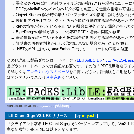
→ 署名済みPDFに対し添付ファイル追加が実行された場合にエラーに
→ PDFのMediaBoxのx1/x2かy1/y2が逆でも正しく位置を指定を可
→ Object Stream 解析時の最大バッファサイズの指定に誤りがあっ
→ 未使用のPDFオブジェクトがあった時に誤動作する場合があったの
→ xrefの情報が誤っている不正PDFの場合に例外となる場合があった
→ ByteRangeの情報が誤っている不正PDFの場合の問題の修正
→ 署名情報が誤っている不正PDFの場合に例外となる場合があったの
→ 証明書の所有者別名が正しく取得出来ない場合があったので修正
→ .NETのAPIにおいてsaveEmbedFileにてユニコードの問題を修正
その他詳細は製品ダウンロードページ（
LE:PAdES:Lib
/
LE:PAdES-Basic
品ダウンロードページでは認証が必要です。その他「PDF長期署名ライブラリL
て詳しくは
アンテナハウスのページ
をご覧ください。評価版もご用意し
ばアンテナハウスより
お申込み
ください。
2022-09-05 02:46:39 -
miyachi
- -
[製品情報]
-
LE:Client:Sign V2.1.R2 リリース [by
miyachi
]
「クライアント署名 LE:Client:Sign」がバージョンアップして、Ver2.
主な新機能と修正項目は以下となります。