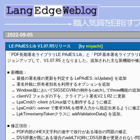
2022-09-05
LE:PAdES:Lib V1.07.R5リリース [by
miyachi
]
「PDF長期署名ライブラリLE:PAdES:Lib」と「PDF基本署名ライブラリLE:P
ジョンアップして、V1.07.R5 となりました。追加された主な新機能や
■ 新機能：
→ 最後の署名後の更新を判定する LePAdES::isUpdate() を追加
→ 署名外観に所有者別名を利用するオプションを追加
→ Windows版においてSIGSEGV時の例外をcatchしてthrow機能の追
→ clientV2 フォルダの下を、クライアント署名V2.1.R2 に更新
→ LpaCmdの -client がLinux版でも動作するように修正
→ LpaCmdの -server で要求XMLを標準入力から指定出来るように修
→ LpkTimestampTokenクラスに addValidationData() を追加。
■ 修正項目：
→ PDF内部のHEX文字列の途中で改行がある場合の問題の修正
→ DSS辞書が既にある場合のaddLTV()時にDSS辞書が更新されない