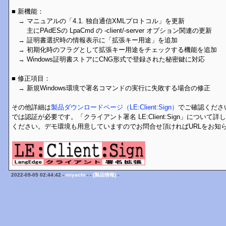
■ 新機能：
→ マニュアルの「4.1. 独自通信XMLプロトコル」を更新
主にPAdESの LpaCmd の -client/-server オプション関連の更新
→ 証明書選択時の情報表示に「拡張キー用途」を追加
→ 初期化時のフラグとして拡張キー用途をチェックする機能を追加
→ Windows証明書ストアにCNG形式で登録された秘密鍵に対応
■ 修正項目：
→ 新規Windows環境で署名コマンドの実行に失敗する場合の修正
その他詳細は
製品ダウンロードページ（LE:Client:Sign）
でご確認くださ
では認証が必要です。「クライアント署名 LE:Client:Sign」について詳
ください。デモ環境も用意していますのでお問合せ頂ければURLをお知
2022-09-05 02:44:42 -
miyachi
- -
[製品情報]
-