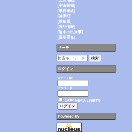
[公開活動]
[宇宙開発]
[業務連絡]
[神保町]
[秋葉原]
[製品情報]
[週末の出来事]
[長期署名]
サーチ
ログイン
ログインID:
パスワード:
このPCを他の人と共用する
Powered by