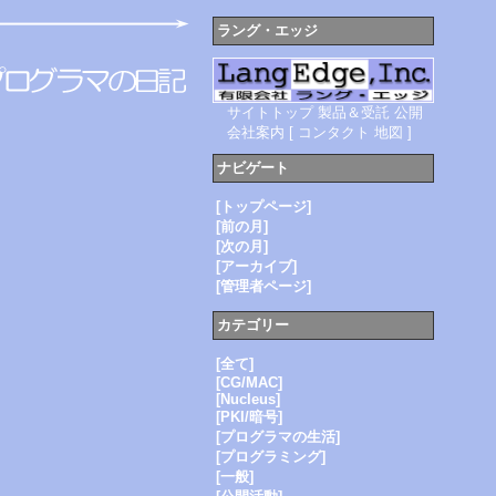
ラング・エッジ
サイトトップ
製品＆受託
公開
会社案内
[
コンタクト
地図
]
ナビゲート
[トップページ]
[前の月]
[次の月]
[アーカイブ]
[管理者ページ]
カテゴリー
[全て]
[CG/MAC]
[Nucleus]
[PKI/暗号]
[プログラマの生活]
[プログラミング]
[一般]