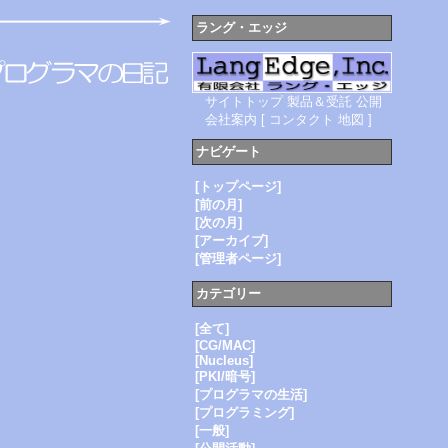
ラング・エッジ
サイトトップ
製品＆受託
公開
会社案内
[
コンタクト
地図
]
ナビゲート
[トップページ]
[前の月]
[次の月]
[アーカイブ]
[管理者ページ]
カテゴリー
[全て]
[CG/MAC]
[Nucleus]
[PKI/暗号]
[プログラマの生活]
[プログラミング]
[一般]