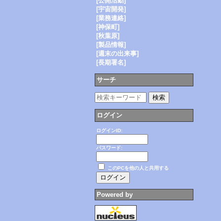
[公開活動]
[宇宙開発]
[業務連絡]
[神保町]
[秋葉原]
[製品情報]
[週末の出来事]
[長期署名]
サーチ
ログイン
ログインID:
パスワード:
このPCを他の人と共用する
Powered by