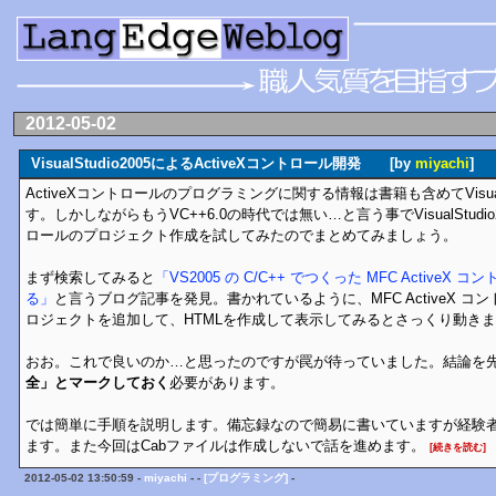
2012-05-02
VisualStudio2005によるActiveXコントロール開発 [by
miyachi
]
ActiveXコントロールのプログラミングに関する情報は書籍も含めてVisual
す。しかしながらもうVC++6.0の時代では無い…と言う事でVisualStudio20
ロールのプロジェクト作成を試してみたのでまとめてみましょう。
まず検索してみると
「VS2005 の C/C++ でつくった MFC ActiveX 
る」
と言うブログ記事を発見。書かれているように、MFC ActiveX コ
ロジェクトを追加して、HTMLを作成して表示してみるとさっくり動き
おお。これで良いのか…と思ったのですが罠が待っていました。結論を
全」とマークしておく
必要があります。
では簡単に手順を説明します。備忘録なので簡易に書いていますが経験
ます。また今回はCabファイルは作成しないで話を進めます。
[続きを読む]
2012-05-02 13:50:59 -
miyachi
- -
[プログラミング]
-