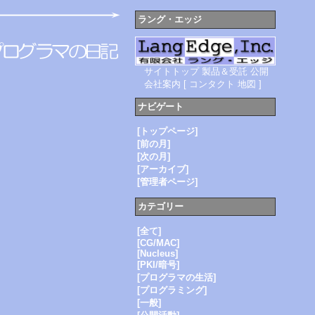
ラング・エッジ
サイトトップ
製品＆受託
公開
会社案内
[
コンタクト
地図
]
ナビゲート
[トップページ]
[前の月]
[次の月]
[アーカイブ]
[管理者ページ]
カテゴリー
[全て]
[CG/MAC]
[Nucleus]
[PKI/暗号]
[プログラマの生活]
[プログラミング]
[一般]