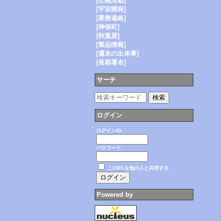
[公開活動]
[宇宙開発]
[業務連絡]
[神保町]
[秋葉原]
[製品情報]
[週末の出来事]
[長期署名]
サーチ
ログイン
ログインID:
パスワード:
このPCを他の人と共用する
Powered by