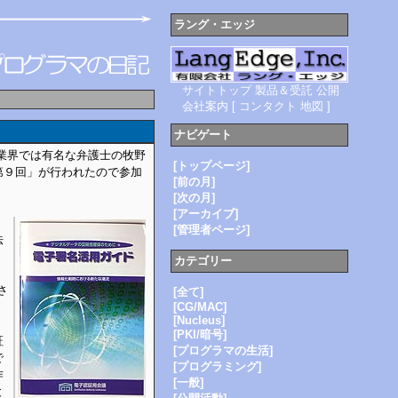
ラング・エッジ
サイトトップ
製品＆受託
公開
会社案内
[
コンタクト
地図
]
ナビゲート
I業界では有名な弁護士の牧野
[トップページ]
第９回」が行われたので参加
[前の月]
[次の月]
[アーカイブ]
[管理者ページ]
法
カテゴリー
さ
[全て]
[CG/MAC]
[Nucleus]
[PKI/暗号]
証
[プログラマの生活]
で
[プログラミング]
作
[一般]
と