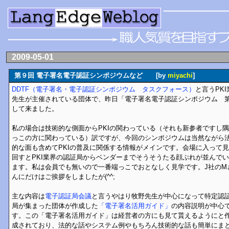
2009-05-01
第９回 電子署名電子認証シンポジウムなど [by
miyachi
]
DDTF（電子署名・電子認証シンポジウム タスクフォース）
と言うPK
先生が主催されている団体で、昨日「電子署名電子認証シンポジウム 
して来ました。
私の場合は技術的な側面からPKIの関わっている（それも新参者ですし隅
っこの方に関わっている）訳ですが、今回のシンポジウムは当然ながら
的な面も含めてPKIの普及に関係する情報がメインです。会場に入って見
回すとPKI業界の認証局からベンダーまでそうそうたる顔ぶれが並んでい
ます。私は会員でも無いので一番端っこでおとなしく見学です。J社のM
んにだけはご挨拶をしましたが(^^;
主な内容は
電子認証局会議
と言うやはり牧野先生が中心になって特定認
局が集まった団体が作成した
「電子署名活用ガイド」
の内容説明が中心
す。この「電子署名活用ガイド」は経営者の方にも見て貰えるようにと
成されており、法的な話やシステム例やもちろん技術的な話も簡単にま