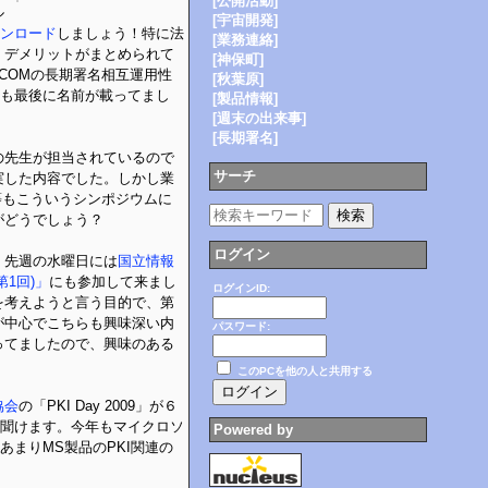
[公開活動]
ル
[宇宙開発]
ンロード
しましょう！特に法
[業務連絡]
・デメリットがまとめられて
[神保町]
ECOMの長期署名相互運用性
[秋葉原]
も最後に名前が載ってまし
[製品情報]
[週末の出来事]
[長期署名]
の先生が担当されているので
サーチ
実した内容でした。しかし業
等もこういうシンポジウムに
がどうでしょう？
ログイン
。先週の水曜日には
国立情報
1回)」
にも参加して来まし
ログインID:
を考えようと言う目的で、第
が中心でこちらも興味深い内
パスワード:
ってましたので、興味のある
このPCを他の人と共用する
協会
の「PKI Day 2009」が６
り聞けます。今年もマイクロソ
Powered by
あまりMS製品のPKI関連の