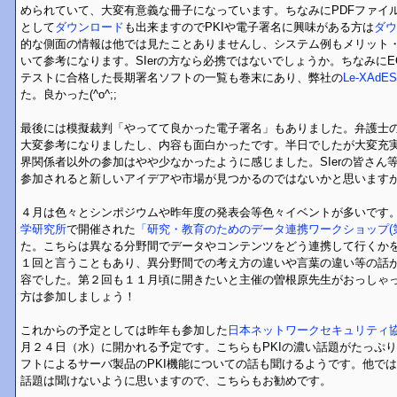
められていて、大変有意義な冊子になっています。ちなみにPDFファイ
として
ダウンロード
も出来ますのでPKIや電子署名に興味がある方は
ダウ
的な側面の情報は他では見たことありませんし、システム例もメリット
いて参考になります。SIerの方なら必携ではないでしょうか。ちなみに
テストに合格した長期署名ソフトの一覧も巻末にあり、弊社の
Le-XAdES
た。良かった(^o^;;
最後には模擬裁判「やってて良かった電子署名」もありました。弁護士
大変参考になりましたし、内容も面白かったです。半日でしたが大変充
界関係者以外の参加はやや少なかったように感じました。SIerの皆さん
参加されると新しいアイデアや市場が見つかるのではないかと思います
４月は色々とシンポジウムや昨年度の発表会等色々イベントが多いです
学研究所
で開催された
「研究・教育のためのデータ連携ワークショップ(第
た。こちらは異なる分野間でデータやコンテンツをどう連携して行くか
１回と言うこともあり、異分野間での考え方の違いや言葉の違い等の話
容でした。第２回も１１月頃に開きたいと主催の曽根原先生がおっしゃ
方は参加しましょう！
これからの予定としては昨年も参加した
日本ネットワークセキュリティ
月２４日（水）に開かれる予定です。こちらもPKIの濃い話題がたっぷ
フトによるサーバ製品のPKI機能についての話も聞けるようです。他では
話題は聞けないように思いますので、こちらもお勧めです。