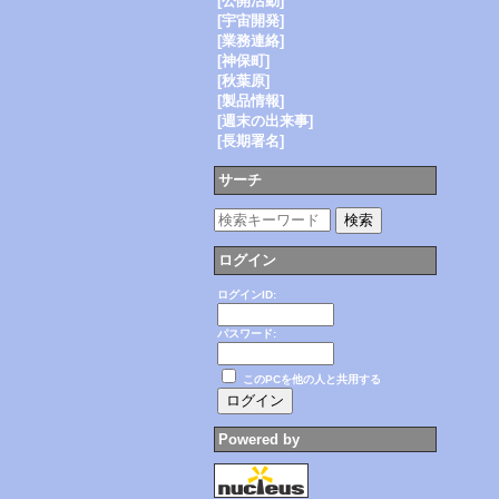
[公開活動]
[宇宙開発]
[業務連絡]
[神保町]
[秋葉原]
[製品情報]
[週末の出来事]
[長期署名]
サーチ
ログイン
ログインID:
パスワード:
このPCを他の人と共用する
Powered by