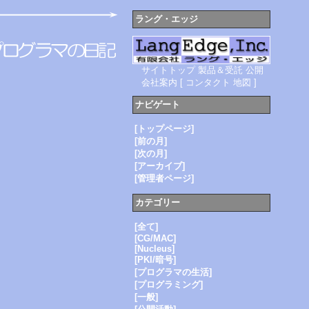
ラング・エッジ
サイトトップ
製品＆受託
公開
会社案内
[
コンタクト
地図
]
ナビゲート
[トップページ]
[前の月]
[次の月]
[アーカイブ]
[管理者ページ]
カテゴリー
[全て]
[CG/MAC]
[Nucleus]
[PKI/暗号]
[プログラマの生活]
[プログラミング]
[一般]