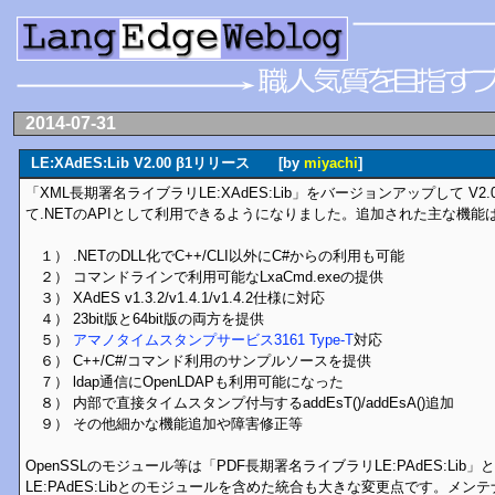
2014-07-31
LE:XAdES:Lib V2.00 β1リリース [by
miyachi
]
「XML長期署名ライブラリLE:XAdES:Lib」をバージョンアップして V2.0
て.NETのAPIとして利用できるようになりました。追加された主な機能
１） .NETのDLL化でC++/CLI以外にC#からの利用も可能
２） コマンドラインで利用可能なLxaCmd.exeの提供
３） XAdES v1.3.2/v1.4.1/v1.4.2仕様に対応
４） 23bit版と64bit版の両方を提供
５）
アマノタイムスタンプサービス3161 Type-T
対応
６） C++/C#/コマンド利用のサンプルソースを提供
７） ldap通信にOpenLDAPも利用可能になった
８） 内部で直接タイムスタンプ付与するaddEsT()/addEsA()追加
９） その他細かな機能追加や障害修正等
OpenSSLのモジュール等は「PDF長期署名ライブラリLE:PAdES:Li
LE:PAdES:Libとのモジュールを含めた統合も大きな変更点です。メ