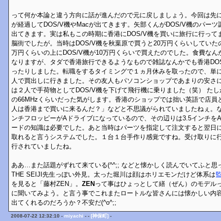
って何か本論と違う方向に話が進んだので元に戻しましょう。今回は先
が経過してDOS/V機やMacが出てきます。矢部くんがDOS/V機のパー
出てきます。実は私もこの時期に香港にDOS/V機を買いに旅行に行って
脳街でしたが。当時はDOS/V機を秋葉原で買うと20万円くらいしてい
万円くらいの上にDOS/V機が10万円くらいで買えたのでした。食費なん
なりますが、タダで香港旅行できるようなもので雑誌なんかでも香港DOS
ったりしました。転職をするタイミングで１ヵ月休みを取ったので、単
人で買出しに行きました。その友人もパソコンショップであまりの安さ
は２人で手荷物としてDOS/V機を下げて飛行機に乗りました（笑） たしか
の66MHzくらいだった気がします。香港のショップでは拙い英語で店員
人は香港まで買いに来るんだ？」などと不思議がられていましたねぇ。なお
ンチフロッピーがAドライブになっているので、その辺りは3.5インチを
ードの知識は必要でした。あと当時はパーツを指定して注文すると翌日
取れると言うシステムでした。１台１台手作り感覚ですね。受け取りに
行されていましたね。
ああ…また話題がずれて来ている(^^;; などと懐かしく読んでいてふと
THE SEIJI先生っぽい外見。太った堀川は顔はホリエモンだけど体系は
を見ると「藤村ZEN」。
ZEN
って事はひょっとして繕（ぜん）のモデル
に聞いてみよう。と言う事でこれまたロートルな皆さんには懐かしい内
出てくれるのだろうか？不安だ(^o^;;
2008-07-22 12:32:10 -
miyachi
- -
[神保町]
-