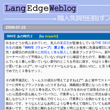
2008-07-22
WAVE あの時代２ [by
miyachi
]
出るかどうか危ぶまれていた、友人の
某店主
が監修をしている
THE SEIJ
先生
の漫画
「WAVE（ウェーブ） 第２巻」
が何とか無事に先週金曜日に
売！金曜日の外出帰りに
前回も１巻を購入した
書泉ブックタワーへ。新
コーナーへ行って平積みしていないのはすぐに確認できたので、書棚に
んでいる１冊しか置いていない新刊のところを丹念に探す。やはり１冊
け置いてあった(^^;; やっぱりマイナーなんかなぁ…面白いのに。と言う
でめでたく２巻をゲット。
その夜早速読む。う～んエロ成分が増えてますねえ(^^; あと途中でスト
リーに何年もブランクがあったりするのは、掲載紙が変更になったり色
あった為かな？ ただ１巻を読んでいて３人が力を合わせて頑張るのかと
ったら思惑や恋も絡んでバラバラに。IT業界らしくそれぞれに浮沈を繰
返しながらストーリーが進んで行くらしい。IT業界にいる側からすると
面白いです。そうなんだよなあ同じような事を考えて指向していても結
構多いです。でも完全に離れるわけでは無く時にはまた一緒になったり