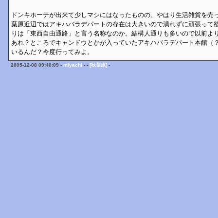
ドンキホーテが出来て少しマシにはなったものの、やはり生活雑貨を売
葉原近辺ではアキハバラデパートの存在は大きいので潰れずに頑張って
りは「東西自由通路」と言う名称なのか。結構人通りも多いので以前よ
あれ？ところでキャンドウとかが入っていたアキハバラデパート本館（
いるんだ？今度行ってみよ。
2005-12-08 09:40:09 -
miyachi
- -
[秋葉原]
-