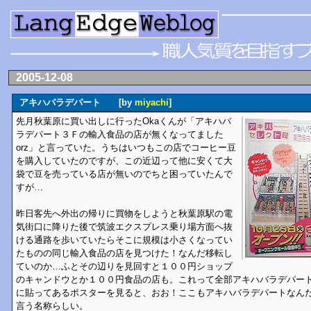
2005-12-08
アキハバラデパート [by
miyachi
]
先月秋葉原に買い出しに行ったOkaくんが「アキハバ
ラデパート３Ｆの輸入食品の店が無くなってました
orz」と言っていた。うちはいつもこの店でコーヒー豆
を購入していたのですが、この近辺って他に安くて大
袋で豆を売っている店が無いのでちと困っていたんで
すが…
昨日客先へ外出の帰りに買物をしようと秋葉原駅の電
気街口に降りた後で筑波エクスプレス乗り場方面へ抜
ける通路を歩いていたらそこに規模は小さくなってい
たものの同じ輸入食品の店を見つけた！なんだ移転し
ていのか…ふとその辺りを見回すと１００円ショップ
のキャンドウとか１００円食品の店も。これって全部アキハバラデパー
に貼ってあるポスターを見ると、おお！ここもアキハバラデパートなん
言う名称らしい。