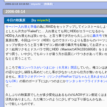
2006-12-13 13:16:52 -
miyachi
- -
[秋葉原]
-
2006-08-14
今日の秋葉原 [by
miyachi
]
サーバー入れ替え準備
の為にRAIDをセットアップしてインストールしよ
としたら片方が"Failed"に… 入れ替えても同じHDDがエラーになるから
HDDを入れ替えれば良いかも。と言う事で夕方から久しぶりに
轟天号
で
葉原出撃。今回はパーツ（HDD）なのでヨドバシよりも昔からのパーツ
ョップが良かろうと言う事でザコン館の横で轟天号を駐輪してお店チェ
ク！結局ツクモとドスパラで同じHDD（MaxtorのATA133/160GB）を１
ずつ買う。いや少しでもロットが違う方が品質にバラつきがあって良い
なとと言うことで。
ところで
俺コンハウスがいつまにか（６月末）閉店
していた。俺コンは
の辺りは少し値段も高めだったし客が少なかったから仕方が無いかもし
ません。
東京ラジオデパート（リンクがFireFoxではちゃんと見れませんI
ならOK）
の前のガード下にはいつのまにか
ケンタッキーフライドチキン
て…
久しぶりの秋葉原でしたが多少変化はあるもののLAOXザコン館近くは
活気がありました。ただ俺コンのように少しずつは下り坂なんかなあ… 
いで欲しいものです。