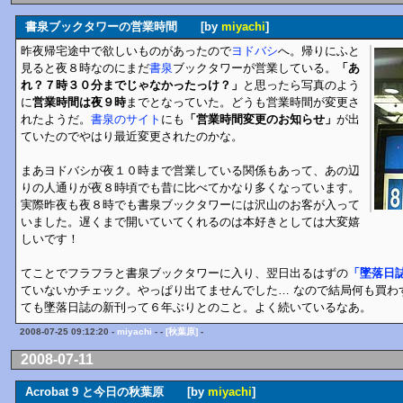
書泉ブックタワーの営業時間 [by
miyachi
]
昨夜帰宅途中で欲しいものがあったので
ヨドバシ
へ。帰りにふと
見ると夜８時なのにまだ
書泉
ブックタワーが営業している。
「あ
れ？７時３０分までじゃなかったっけ？」
と思ったら写真のよう
に
営業時間は夜９時
までとなっていた。どうも営業時間が変更さ
れたようだ。
書泉のサイト
にも
「営業時間変更のお知らせ」
が出
ていたのでやはり最近変更されたのかな。
まあヨドバシが夜１０時まで営業している関係もあって、あの辺
りの人通りが夜８時頃でも昔に比べてかなり多くなっています。
実際昨夜も夜８時でも書泉ブックタワーには沢山のお客が入って
いました。遅くまで開いていてくれるのは本好きとしては大変嬉
しいです！
てことでフラフラと書泉ブックタワーに入り、翌日出るはずの
「墜落日
ていないかチェック。やっぱり出てませんでした… なので結局何も買わずに
ても墜落日誌の新刊って６年ぶりとのこと。よく続いているなあ。
2008-07-25 09:12:20 -
miyachi
- -
[秋葉原]
-
2008-07-11
Acrobat 9 と今日の秋葉原 [by
miyachi
]