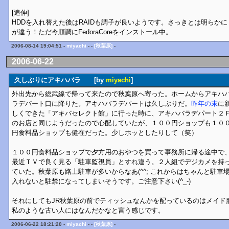
[追伸]
HDDを入れ替えた後はRAIDも調子が良いようです。さっきとは明らか
が違う！ただ今順調にFedoraCoreをインストール中。
2006-08-14 19:04:51 -
miyachi
- -
[秋葉原]
-
2006-06-22
久しぶりにアキハバラ [by
miyachi
]
外出先から総武線で帰って来たので秋葉原へ寄った。ホームからアキハ
ラデパート口に降りた。アキハバラデパートは久しぶりだ。
昨年の末
に
しくできた「アキバセレクト館」に行った時に、アキハバラデパート２
のお店と同じようだったので心配していたが、１００円ショップも１０
円食料品ショップも健在だった。少しホッとしたりして（笑）
１００円食料品ショップで夕方用のおやつを買って事務所に帰る途中で
最近ＴＶで良く見る「駐車監視員」とすれ違う。２人組でデジカメを持
ていた。秋葉原も路上駐車が多いからなあ(^^; これからはちゃんと駐車
入れないと駐禁になってしまいそうです。ご注意下さい(^_-)
それにしてもJR秋葉原の前でティッシュなんかを配っているのはメイド
私のような古い人にはなんだかなと言う感じです。
2006-06-22 18:21:20 -
miyachi
- -
[秋葉原]
-