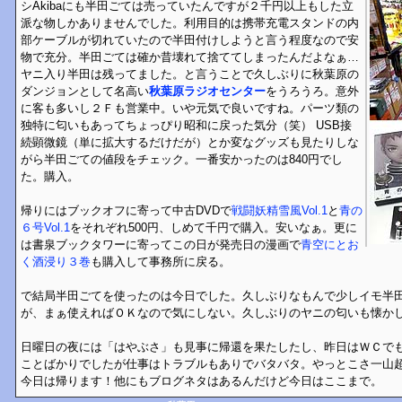
シAkibaにも半田ごては売っていたんですが２千円以上もした立
派な物しかありませんでした。利用目的は携帯充電スタンドの内
部ケーブルが切れていたので半田付けしようと言う程度なので安
物で充分。半田ごては確か昔壊れて捨ててしまったんだよなぁ…
ヤニ入り半田は残ってました。と言うことで久しぶりに秋葉原の
ダンジョンとして名高い
秋葉原ラジオセンター
をうろうろ。意外
に客も多いし２Ｆも営業中。いや元気で良いですね。パーツ類の
独特に匂いもあってちょっぴり昭和に戻った気分（笑） USB接
続顕微鏡（単に拡大するだけだが）とか変なグッズも見たりしな
がら半田ごての値段をチェック。一番安かったのは840円でし
た。購入。
帰りにはブックオフに寄って中古DVDで
戦闘妖精雪風Vol.1
と
青の
６号Vol.1
をそれぞれ500円、しめて千円で購入。安いなぁ。更に
は書泉ブックタワーに寄ってこの日が発売日の漫画で
青空にとお
く酒浸り３巻
も購入して事務所に戻る。
で結局半田ごてを使ったのは今日でした。久しぶりなもんで少しイモ半
が、まぁ使えればＯＫなので気にしない。久しぶりのヤニの匂いも懐かしい
日曜日の夜には「はやぶさ」も見事に帰還を果たしたし、昨日はＷＣで
ことばかりでしたが仕事はトラブルもありでバタバタ。やっとこさ一山
今日は帰ります！他にもブログネタはあるんだけど今日はここまで。