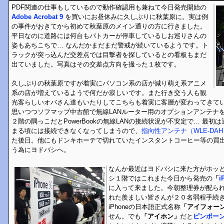
PDF関連の仕事もしているので動作確認用も兼ねて今日発売開始の
Adobe Acrobat 9
を買いにお昼休みに久しぶりに秋葉原に。実は例
の事件がおきてから初めて秋葉原のメイン通りの方に行きました。
平日なのに道路には何台もパトカーが停車しているしお巡りさんの
姿もあちこちで… なんだかまだまだ警戒が続いているようです。ト
ラックが突っ込んだ交差点では目撃者を探しているとの看板もまだ
出ていました。写真はその交差点方向を撮った１枚です。
久しぶりの秋葉原ですが着実にパソコン系の店が減り萌え系アニメ
系の店が増えているようで何だか寂しいです。また行き交う人も観
光客らしいオバさん達もいたりしてこちらも着実に客層が変わってきて
思いつつソフマップ中古館で無線LANルーター用のオプションアンテナを
２階の隅っこだとPowerBookの無線LANの接続状況が不安定で… 最
まる頃には接続できなくなってしまうので、
指向性アンテナ（WLE-DAH
た後日。他にもドンキホーテで切れていたインスタントコーヒー等の買出しを
う為にヨドバシへ。
なんか最近はヨドバシに来た方がホッとした
シ１階ではこれまた今日から発売の
「
i
に入って来ました。今朝整理券が配ら
れた羨ましい皆さんが２０名弱程手続
iPhoneの日本語正式名称
「アイフォー
せん。でも
「アイホン」
だと
ピンポー