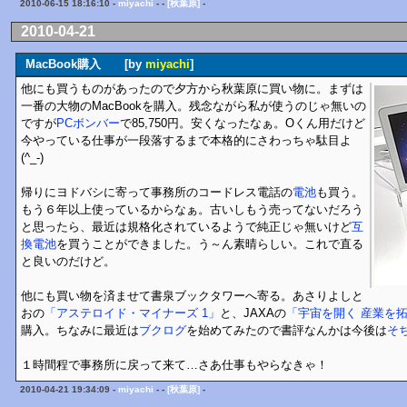
2010-06-15 18:16:10 -
miyachi
- -
[秋葉原]
-
2010-04-21
MacBook購入 [by
miyachi
]
他にも買うものがあったので夕方から秋葉原に買い物に。まずは
一番の大物のMacBookを購入。残念ながら私が使うのじゃ無いの
ですが
PCボンバー
で85,750円。安くなったなぁ。Oくん用だけど
今やっている仕事が一段落するまで本格的にさわっちゃ駄目よ
(^_-)
帰りにヨドバシに寄って事務所のコードレス電話の
電池
も買う。
もう６年以上使っているからなぁ。古いしもう売ってないだろう
と思ったら、最近は規格化されているようで純正じゃ無いけど
互
換電池
を買うことができました。う～ん素晴らしい。これで直る
と良いのだけど。
他にも買い物を済ませて書泉ブックタワーへ寄る。あさりよしと
おの
「アステロイド・マイナーズ 1」
と、JAXAの
「宇宙を開く 産業を拓く
購入。ちなみに最近は
ブクログ
を始めてみたので書評なんかは今後は
そ
１時間程で事務所に戻って来て…さあ仕事もやらなきゃ！
2010-04-21 19:34:09 -
miyachi
- -
[秋葉原]
-