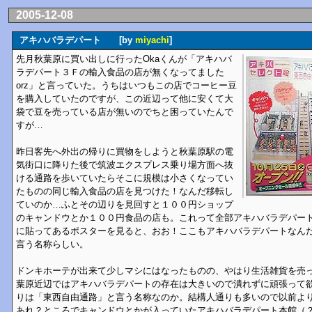
2005-12-08
アキハバラデパート [by
miyachi
]
先月秋葉原に買い出しに行ったOkaくんが「アキハバ
ラデパート３Ｆの輸入食品の店が無くなってました
orz」と言っていた。うちはいつもこの店でコーヒー豆
を購入していたのですが、この近辺って他に安くて大
袋で豆を売っている店が無いのでちと困っていたんで
すが…
昨日客先へ外出の帰りに買物をしようと秋葉原駅の電
気街口に降りた後で筑波エクスプレス乗り場方面へ抜
ける通路を歩いていたらそこに規模は小さくなってい
たものの同じ輸入食品の店を見つけた！なんだ移転し
ていのか…ふとその辺りを見回すと１００円ショップ
のキャンドウとか１００円食品の店も。これって全部アキハバラデパー
に貼ってあるポスターを見ると、おお！ここもアキハバラデパートなん
言う名称らしい。
ドンキホーテが出来て少しマシにはなったものの、やはり生活雑貨を売
葉原近辺ではアキハバラデパートの存在は大きいので潰れずに頑張って
りは「東西自由通路」と言う名称なのか。結構人通りも多いので以前よ
あれ？ところでキャンドウとかが入っていたアキハバラデパート本館（