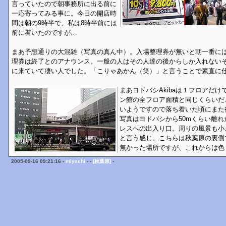
言っていたので朝事務所に出る前に
一応寄ってみる事に。今日の開店時
間は朝の9時半で、私は8時半前には
前に着いたのですが…
まあ予想通りの大混雑（写真の真ん中）。入場整理券が無いと朝一番に
理券は終了とのアナウンス。一般の人はその人達の後からしか入れない
に来ていて凄い人でした。「こりゃあかん（笑）」と言うことで素直に
まあヨドバシAkibaは１フロアだ
ン館の全フロア面積と同じくらいだ
いようですので落ち着いた頃にまた
写真はヨドバシから50mくらい離
レスへの出入り口。周りの風景も小
と言う感じ。こちらは秋葉原の裏側
無かった場所ですが、これからは色
2005-09-16 09:21:16 -
miyachi
- -
[秋葉原]
-