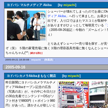
ヨドバシ マルチメディア Akiba [by
miyachi
]
シェーバーが壊れてしまったのでお昼にOk
ディア Akiba」
へ行って来ました。お昼少
出です。入り口ではまたマスコミが取材中
がありますがひょっとして毎朝見ている
「
（2005-09-26追記：今朝の「ズームイン
ぇ）
とりあえずシェーバー売り場を探す…が見
ぞ（笑） ５階の家電売場に無く３階の理容器具売場に無くなんとシェー
ちゃんちゃん(^^;
[続きを読む]
2005-09-21 18:30:08 -
miyachi
- -
[秋葉原]
-
2005-09-16
ヨドバシカメラAkibaまもなく開店 [by
miyachi
]
昨日新聞にヨドバシカメラマルチメ
ディアAkibaオープン記念の広告
（写真の左）が。その中に今日だけ
の30台先着でニンテンドーDSがソ
フト付きで9800円（＋ポイント980
円）があった。誰かさんが欲しいと