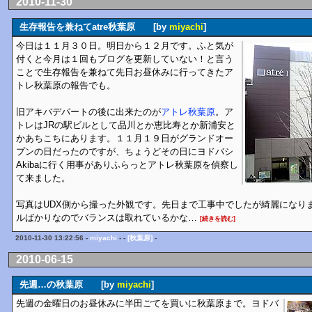
2010-11-30
生存報告を兼ねてatre秋葉原 [by
miyachi
]
今日は１１月３０日。明日から１２月です。ふと気が
付くと今月は１回もブログを更新していない！と言う
ことで生存報告を兼ねて先日お昼休みに行ってきたア
トレ秋葉原の報告でも。
旧アキバデパートの後に出来たのが
アトレ秋葉原
。ア
トレはJRの駅ビルとして品川とか恵比寿とか新浦安と
かあちこちにあります。１１月１９日がグランドオー
プンの日だったのですが、ちょうどその日にヨドバシ
Akibaに行く用事がありふらっとアトレ秋葉原を偵察し
て来ました。
写真はUDX側から撮った外観です。先日まで工事中でしたが綺麗になりま
ルばかりなのでバランスは取れているかな…
[続きを読む]
2010-11-30 13:22:56 -
miyachi
- -
[秋葉原]
-
2010-06-15
先週…の秋葉原 [by
miyachi
]
先週の金曜日のお昼休みに半田ごてを買いに秋葉原まで。ヨドバ