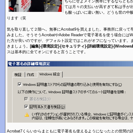
ちらにせよメイン携帯にするならとも
ては月々の支払いが高すぎて私は手が出ま
も酸っぱいに違い無い。どうも世の中
ります（笑
気を取り直して２階へ。無事にAcrobat9を買えました。事務所に戻っ
みました。そうそうAcrobatやAdobe Readerで電子署名を使う場合には
た方が良いのですが、デフォルト設定ではこれがオフになっています。
きましょう。
[編集]-[環境設定]-[セキュリティ]-[詳細環境設定]-[Windows
スは基本的に全てオンにすると言うことです。
Acrobat7くらいからまともに電子署名も使えるようになったとの世間