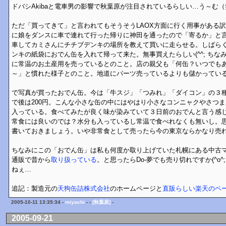
ドバシAkibaと電車男の影響で秋葉原が注目されているらしい…う～む（
ただ「買ってきて」と言われてもそうそうLAOX方面に行く用事がある
に娘をダンスに車で連れて行った帰りに神田を通ったので「寄るか」と
車してカミさんにチチブデンキの場所を教えて買いに走らせる。しばら
ンキの紙袋におでん缶を入れて帰って来た。無事買えたらしい(^^; ち
に常温のお土産用を売っているとのこと。店の親父も「何缶？いつでも
～」と慣れた様子とのこと。地道にパーツ売っているよりも儲かってい
で写真が買ったおでん缶。今は「牛スジ」「つみれ」「ダイコン」の３種
で後は200円。こんな小さな缶の中にはやはり小さなコンニャクやさつ
入っている。食べてみたが良く味が染みていて３日前のおでんと言う感
常食には良いのでは？水分も入っているし常温で食べれなくも無いし。
書いておきましょう。いや非常食として売ったら今の東京ならかなり売
ちなみにこの「おでん缶」は私も何度か取り上げていた札幌にある中古
通販で昔から
取り扱っている
。と思ったらDo-夢でも売り切れですか(^o
ねぇ…
追記：製造元の
天狗缶詰株式会社
のホームページと
直販らしい楽天のペ
2005-10-11 13:35:34 -
miyachi
- -
[秋葉原]
-
2005-09-21