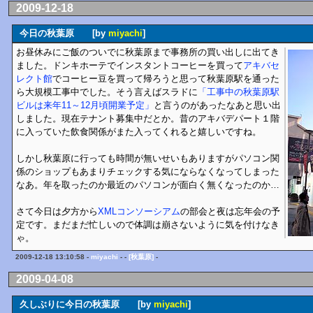
2009-12-18
今日の秋葉原 [by
miyachi
]
お昼休みにご飯のついでに秋葉原まで事務所の買い出しに出てき
ました。ドンキホーテでインスタントコーヒーを買って
アキバセ
レクト館
でコーヒー豆を買って帰ろうと思って秋葉原駅を通った
ら大規模工事中でした。そう言えばスラドに
「工事中の秋葉原駅
ビルは来年11～12月頃開業予定」
と言うのがあったなあと思い出
しました。現在テナント募集中だとか。昔のアキバデパート１階
に入っていた飲食関係がまた入ってくれると嬉しいですね。
しかし秋葉原に行っても時間が無いせいもありますがパソコン関
係のショップもあまりチェックする気にならなくなってしまった
なあ。年を取ったのか最近のパソコンが面白く無くなったのか…
さて今日は夕方から
XMLコンソーシアム
の部会と夜は忘年会の予
定です。まだまだ忙しいので体調は崩さないように気を付けなき
ゃ。
2009-12-18 13:10:58 -
miyachi
- -
[秋葉原]
-
2009-04-08
久しぶりに今日の秋葉原 [by
miyachi
]