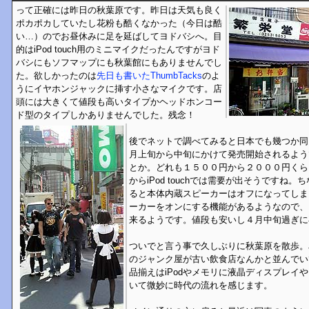
って正確には昨日の秋葉原です。昨日は天気も良く
ポカポカしていたし花粉も酷くなかった（今日は酷
い…）のでお昼休みに足を延ばしてヨドバシへ。目
的はiPod touch用のミニマイクだったんですがヨド
バシにもソフマップにも秋葉館にもありませんでし
た。欲しかったのは
先日も書いた
ThumbTacks
のよ
うにイヤホンジャックに挿す小さなマイクです。店
頭には大きくて値段も高いタイプかヘッドホンコー
ド型のタイプしかありませんでした。残念！
後でネットで調べてみると日本でも幾つか同
月上旬から中旬にかけて発売開始されるよう
とか。どれも１５００円から２０００円くらい
からiPod touchでは需要が出そうですね
ると本体内蔵スピーカーはオフになってしまう
ーカーをオンにする機能があるようなので、こ
来るようです。値段も安いし４月中旬過ぎに
ついでと言う事で久しぶりに秋葉原を散歩。
のジャンク屋が古い飲食店なんかと並んでい
品揃えはiPodやメモリに液晶ディスプレイ
いて微妙に時代の流れを感じます。