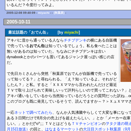
いるんだ？今度行ってみよ。
2005-12-08 09:40:09 -
miyachi
- -
[秋葉原]
-
2005-10-11
最近話題の「おでん缶」 [by
miyachi
]
アキバに昔から通っている人なら
チチブデンキ
の横にある自販機
で売っている
おでん缶
は知っているでしょう。私も食べたことは
無いがあるのは知っていた。ちなみにチチブデンキは古い
dynabookとかのパーツも置いてあるジャンク屋っぽい感じの店
だ。
で先日カミさんから突然「秋葉原でおでんが自販機で売っている
って知ってる？」と尋ねられる。「え？知っているよ。それがど
したん？」と私。すると「ＸＸＸママから言われたんだけど最近
ＴＶで取り上げられて美味しいって評判らしいので買ってこれない？」
アキバ通いをしているから当然知っているだろうとの質問だった訳ね…or
このブログも既に発見しているそうで、読んでますか～？＞ＸュＸママ
一応
ネットで調べてみたら
、なんか人気沸騰中らしくて大変な事になっ
ある３日間だけで8月分の売上げを超えたらしい。」とか「メーカー在庫
しい。」とかだ(^o^;;; ＴＶとはどうも
ＴＶチャンピオン
の
ヲタク達の萌
月15日放送）
の回と、
はなまるマーケット
の
大注目スポット秋葉原（9月