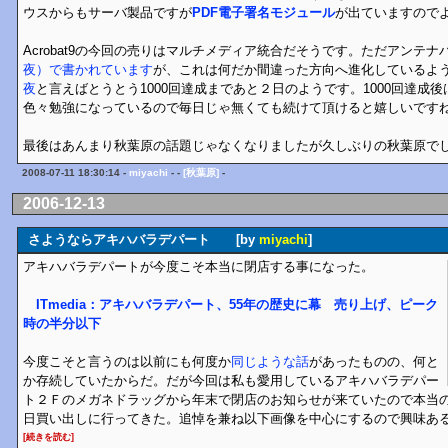
ウスからもサーバ製品ですが
PDF電子署名モジュール
が出ていますのでよろし
Acrobat9の今回の売りはマルチメディア統合だそうです。ただアンテナ
夜）で書かれています
が、これは何だか間違った方向へ進化しているよ
夜
と言えばとうとう1000回達成まであと２日のようです。1000回達成
色々勉強になっているので毎日じゃ無くても続けて頂けると嬉しいです
最後はあんまり秋葉原の話題じゃなくなりましたが久しぶりの秋葉原で
2008-07-11 18:30:14 -
miyachi
- -
[秋葉原]
-
2006-12-13
さようならアキハバラデパート [by
miyachi
]
アキハバラデパートが今度こそ本当に閉店する事になった。
ITmedia：アキハバラデパート、55年の歴史に幕 売り上げ、ピーク
時の半分以下
今度こそと言うのは以前にも何度か
同じような話
があったものの、何と
か存続していたからだ。だが今回は私も愛用しているアキハバラデパー
ト２Ｆのメガネドラッグから年末で閉店のお知らせが来ていたので本当
日買い出しに行ってきた。追悼を兼ね以下画像を中心にするので興味あ
[続きを読む]