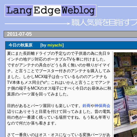
2011-07-05
今日の秋葉原 [by
miyachi
]
夏にまた長距離ドライブの予定なので子供達の為に先日９
インチの地デジ対応のポータブルTVを車に付けました。
ですがアンテナの具合がどうも良く無いのか映りがイマイ
チ。と言うことでブースター付きのアンテナを購入してみ
ました。しかしMCX端子は合っているもののアンテナも
TV本体もメス同士(^o^;; これはいかんと言うことでアンテ
ナ側の端子をMCXのオス端子にすべく今日のお昼休みに秋
葉原のパーツ屋を回ってみました。
目的があるとパーツ屋回りも楽しいです。
鈴商
や
神保商会
辺りにありそうと目星を付けて回ってみました。昔の電気
街の色が一番濃く残っている場所ですね。もう私も年寄り
なので何だか落ち着きます。
さて一番良いのはオス・オスになっている変換パーツがあ