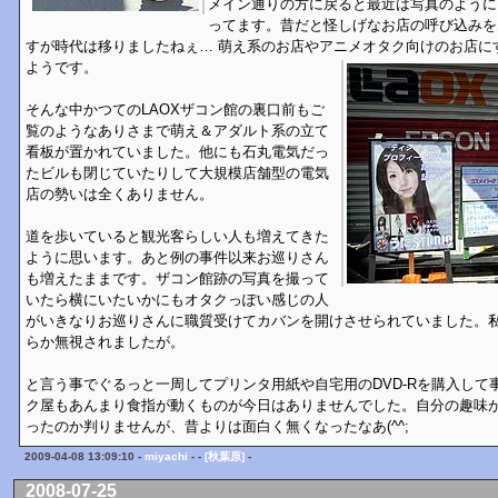
メイン通りの方に戻ると最近は写真のように
ってます。昔だと怪しげなお店の呼び込みを
すが時代は移りましたねぇ… 萌え系のお店やアニメオタク向けのお店に
ようです。
そんな中かつてのLAOXザコン館の裏口前もご
覧のようなありさまで萌え＆アダルト系の立て
看板が置かれていました。他にも石丸電気だっ
たビルも閉じていたりして大規模店舗型の電気
店の勢いは全くありません。
道を歩いていると観光客らしい人も増えてきた
ように思います。あと例の事件以来お巡りさん
も増えたままです。ザコン館跡の写真を撮って
いたら横にいたいかにもオタクっぽい感じの人
がいきなりお巡りさんに職質受けてカバンを開けさせられていました。
らか無視されましたが。
と言う事でぐるっと一周してプリンタ用紙や自宅用のDVD-Rを購入して
ク屋もあんまり食指が動くものが今日はありませんでした。自分の趣味
ったのか判りませんが、昔よりは面白く無くなったなあ(^^;
2009-04-08 13:09:10 -
miyachi
- -
[秋葉原]
-
2008-07-25